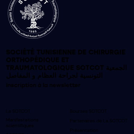
SOCIÉTÉ TUNISIENNE DE CHIRURGIE
ORTHOPÉDIQUE ET
TRAUMATOLOGIQUE SOTCOT الجمعية
التونسية لجراحة العظام و المفاصل
Inscription à la newsletter
La SOTCOT
Bourses SOTCOT
Manifestations
Partenaires de La SOTCOT
scientifiques
Présentation