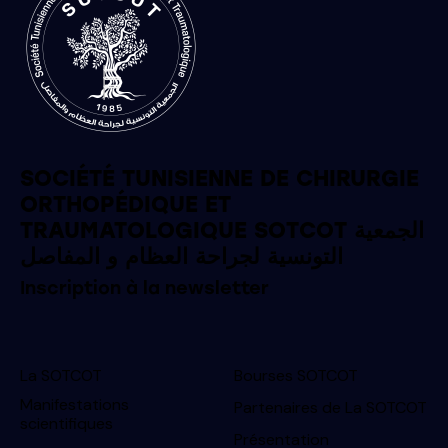
SOCIÉTÉ TUNISIENNE DE CHIRURGIE
ORTHOPÉDIQUE ET
TRAUMATOLOGIQUE SOTCOT الجمعية
التونسية لجراحة العظام و المفاصل
Inscription à la newsletter
La SOTCOT
Bourses SOTCOT
Manifestations
Partenaires de La SOTCOT
scientifiques
Présentation