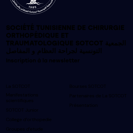
SOCIÉTÉ TUNISIENNE DE CHIRURGIE
ORTHOPÉDIQUE ET
TRAUMATOLOGIQUE SOTCOT الجمعية
التونسية لجراحة العظام و المفاصل
Inscription à la newsletter
La SOTCOT
Bourses SOTCOT
Manifestations
Partenaires de La SOTCOT
scientifiques
Présentation
SOTCOT Junior
College d’orthopedie
Groupes d’etude