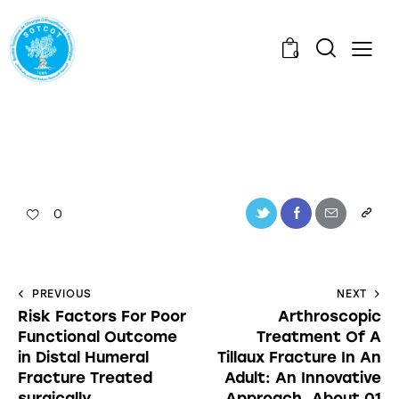
0
0
PREVIOUS
NEXT
Risk Factors For Poor
Arthroscopic
Functional Outcome
Treatment Of A
in Distal Humeral
Tillaux Fracture In An
Fracture Treated
Adult: An Innovative
surgically
Approach. About 01