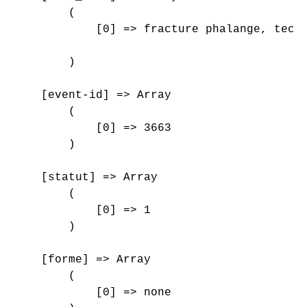
        (

            [0] => fracture phalange, techn
        )

    [event-id] => Array

        (

            [0] => 3663

        )

    [statut] => Array

        (

            [0] => 1

        )

    [forme] => Array

        (

            [0] => none
