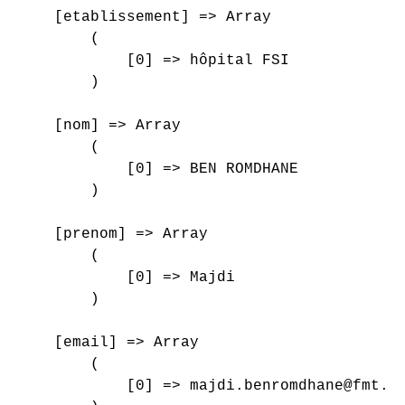
    [etablissement] => Array

        (

            [0] => hôpital FSI

        )

    [nom] => Array

        (

            [0] => BEN ROMDHANE

        )

    [prenom] => Array

        (

            [0] => Majdi

        )

    [email] => Array

        (

            [0] => majdi.benromdhane@fmt.ut