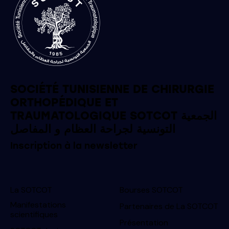
SOCIÉTÉ TUNISIENNE DE CHIRURGIE
ORTHOPÉDIQUE ET
TRAUMATOLOGIQUE SOTCOT الجمعية
التونسية لجراحة العظام و المفاصل
Inscription à la newsletter
La SOTCOT
Bourses SOTCOT
Manifestations
Partenaires de La SOTCOT
scientifiques
Présentation