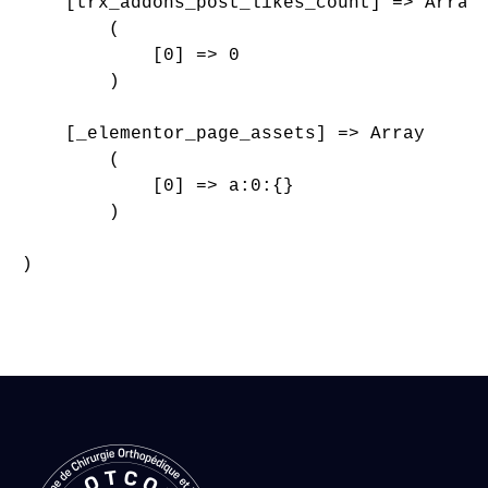
    [trx_addons_post_likes_count] => Array

        (

            [0] => 0

        )

    [_elementor_page_assets] => Array

        (

            [0] => a:0:{}

        )

)
