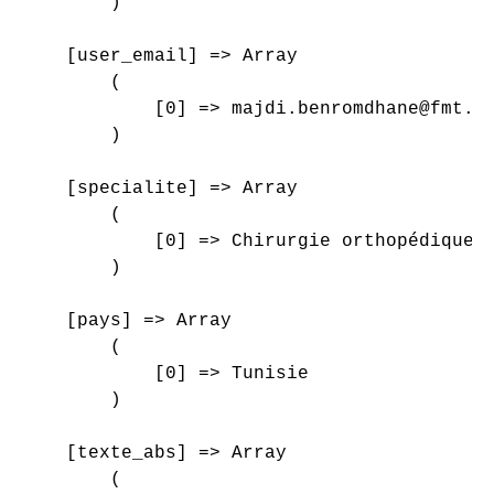
        )

    [user_email] => Array

        (

            [0] => majdi.benromdhane@fmt.ut
        )

    [specialite] => Array

        (

            [0] => Chirurgie orthopédique e
        )

    [pays] => Array

        (

            [0] => Tunisie

        )

    [texte_abs] => Array

        (
