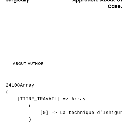
Case.
ABOUT AUTHOR
24108Array

(

    [TITRE_TRAVAIL] => Array

        (

            [0] => La technique d’Ishiguro 
        )
