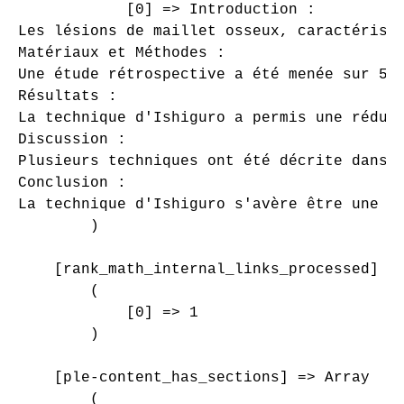
            [0] => Introduction :

Les lésions de maillet osseux, caractérisé
Matériaux et Méthodes :

Une étude rétrospective a été menée sur 50
Résultats :

La technique d'Ishiguro a permis une réduc
Discussion : 

Plusieurs techniques ont été décrite dans 
Conclusion :

La technique d'Ishiguro s'avère être une m
        )

    [rank_math_internal_links_processed] =>
        (

            [0] => 1

        )

    [ple-content_has_sections] => Array

        (
