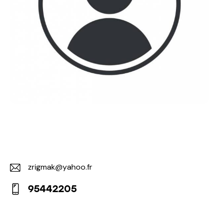
zrigmak@yahoo.fr
E-
95442205
m
Ph
ail:
on