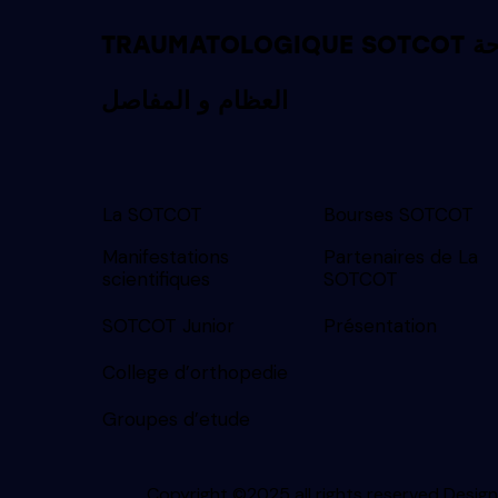
TRAUMATOLOGIQUE SOTCOT الجمعية التونسية لجراحة
العظام و المفاصل
La SOTCOT
Bourses SOTCOT
Manifestations
Partenaires de La
scientifiques
SOTCOT
SOTCOT Junior
Présentation
College d’orthopedie
Groupes d’etude
Copyright ©2025 all rights reserved
Desig