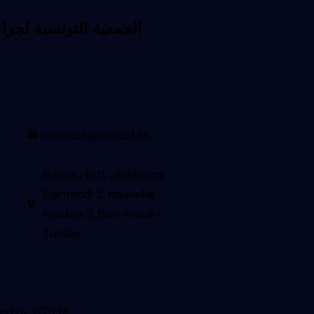
contact@sotcot.tn
Bureau B01, résidence
Elahmadi 2, nouvelle
medina 3 Ben Arous -
Tunisie
ned by
TOTEM