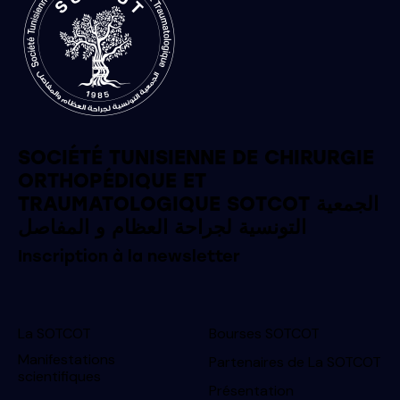
SOCIÉTÉ TUNISIENNE DE CHIRURGIE
ORTHOPÉDIQUE ET
TRAUMATOLOGIQUE SOTCOT الجمعية
التونسية لجراحة العظام و المفاصل
Inscription à la newsletter
La SOTCOT
Bourses SOTCOT
Manifestations
Partenaires de La SOTCOT
scientifiques
Présentation