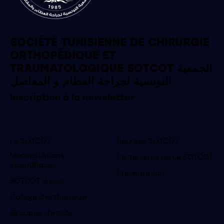
SOCIÉTÉ TUNISIENNE DE CHIRURGIE
ORTHOPÉDIQUE ET
TRAUMATOLOGIQUE SOTCOT الجمعية
التونسية لجراحة العظام و المفاصل
Inscription à la newsletter
La SOTCOT
Bourses SOTCOT
Manifestations
Partenaires de La SOTCOT
scientifiques
Présentation
SOTCOT Junior
College d’orthopedie
Groupes d’etude