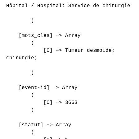
Hôpital / Hospital: Service de chirurgie or
        )

    [mots_cles] => Array

        (

            [0] => Tumeur desmoide;

chirurgie;

        )

    [event-id] => Array

        (

            [0] => 3663

        )

    [statut] => Array

        (
