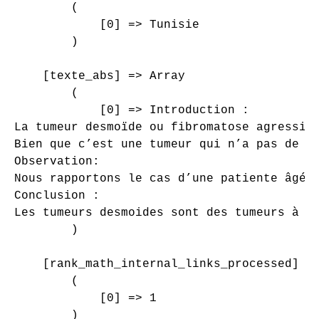
        (

            [0] => Tunisie

        )

    [texte_abs] => Array

        (

            [0] => Introduction :

La tumeur desmoïde ou fibromatose agressive
Bien que c’est une tumeur qui n’a pas de r
Observation:

Nous rapportons le cas d’une patiente âgée
Conclusion :

Les tumeurs desmoides sont des tumeurs à m
        )

    [rank_math_internal_links_processed] =>
        (

            [0] => 1

        )
