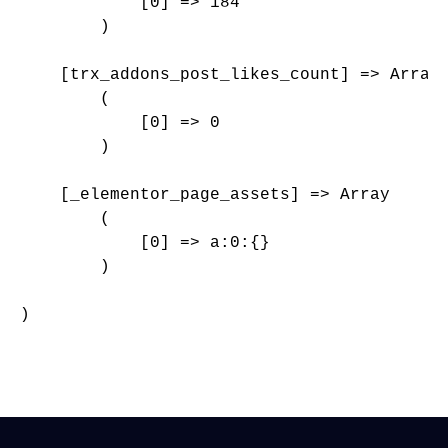
            [0] => 184

        )

    [trx_addons_post_likes_count] => Array

        (

            [0] => 0

        )

    [_elementor_page_assets] => Array

        (

            [0] => a:0:{}

        )

)
