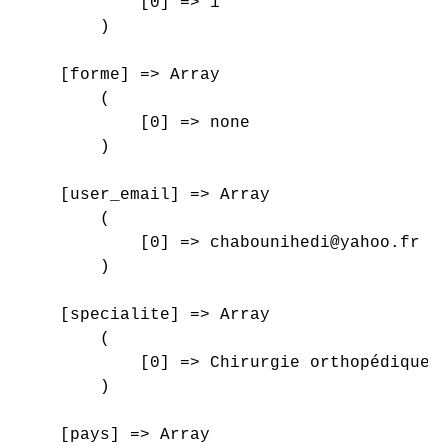
            [0] => 1

        )

    [forme] => Array

        (

            [0] => none

        )

    [user_email] => Array

        (

            [0] => chabounihedi@yahoo.fr

        )

    [specialite] => Array

        (

            [0] => Chirurgie orthopédique e
        )

    [pays] => Array
