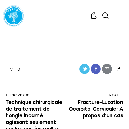
0
0
PREVIOUS
NEXT
Technique chirurgicale
Fracture-Luxation
de traitement de
Occipito-Cervicale: A
l’ongle incarné
propos d’un cas
agissant seulement
sur les parties molles