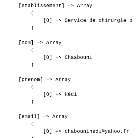
    [etablissement] => Array

        (

            [0] => Service de chirurgie ort
        )

    [nom] => Array

        (

            [0] => Chaabouni

        )

    [prenom] => Array

        (

            [0] => Hédi

        )

    [email] => Array

        (

            [0] => chabounihedi@yahoo.fr
