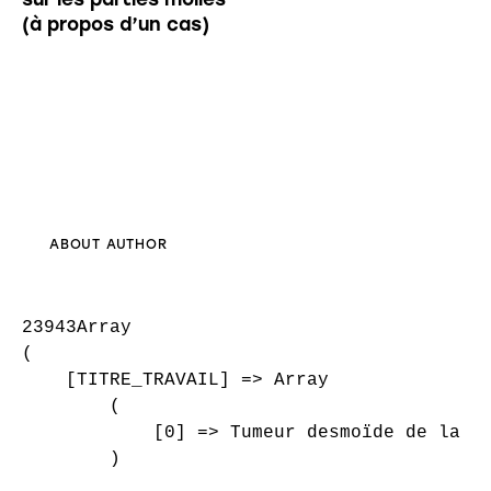
(à propos d’un cas)
ABOUT AUTHOR
23943Array

(

    [TITRE_TRAVAIL] => Array

        (

            [0] => Tumeur desmoïde de la fa
        )
