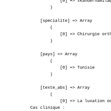
            [0] => skanderhamila@
        )

    [specialite] => Array

        (

            [0] => Chirurgie orth
        )

    [pays] => Array

        (

            [0] => Tunisie

        )

    [texte_abs] => Array

        (

            [0] => La luxation o
Cas clinique :
