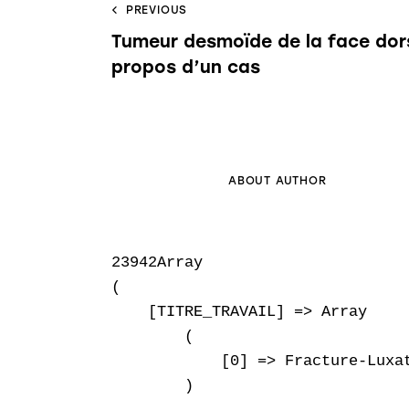
PREVIOUS
Tumeur desmoïde de la face dors
propos d’un cas
ABOUT AUTHOR
23942Array

(

    [TITRE_TRAVAIL] => Array

        (

            [0] => Fracture-Luxat
        )
