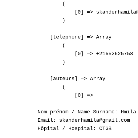
        (

            [0] => skanderhamila@
        )

    [telephone] => Array

        (

            [0] => +21652625758

        )

    [auteurs] => Array

        (

            [0] => 

Nom prénom / Name Surname: Hmila 
Email: skanderhamila@gmail.com

Hôpital / Hospital: CTGB
