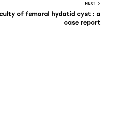
NEXT
iculty of femoral hydatid cyst : a
case report