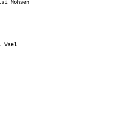
si Mohsen

 Wael
