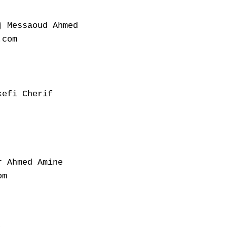
 Messaoud Ahmed

com

efi Cherif

 Ahmed Amine

m
