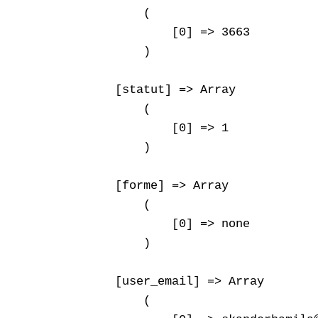
        (

            [0] => 3663

        )

    [statut] => Array

        (

            [0] => 1

        )

    [forme] => Array

        (

            [0] => none

        )

    [user_email] => Array

        (
