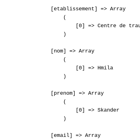
    [etablissement] => Array

        (

            [0] => Centre de trau
        )

    [nom] => Array

        (

            [0] => Hmila

        )

    [prenom] => Array

        (

            [0] => Skander

        )

    [email] => Array
