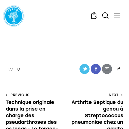
0
0
PREVIOUS
NEXT
Technique originale
Arthrite Septique du
dans la prise en
genou à
charge des
Streptococcus
pseudarthroses des
pneumoniae chez un
os longs : Le forage-
adulte