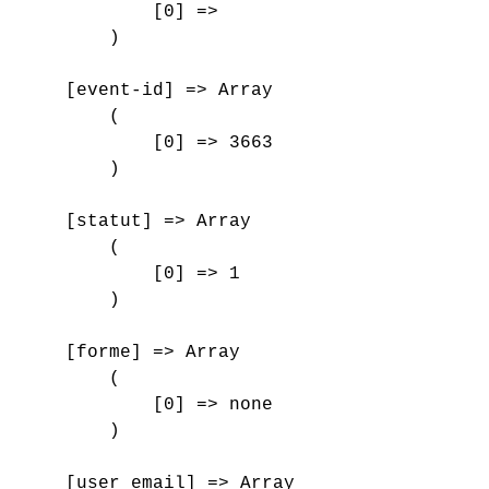
            [0] => 

        )

    [event-id] => Array

        (

            [0] => 3663

        )

    [statut] => Array

        (

            [0] => 1

        )

    [forme] => Array

        (

            [0] => none

        )

    [user_email] => Array
