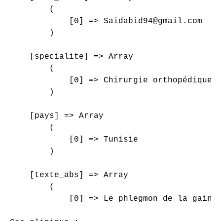
        (

            [0] => Saidabid94@gmail.com

        )

    [specialite] => Array

        (

            [0] => Chirurgie orthopédique e
        )

    [pays] => Array

        (

            [0] => Tunisie

        )

    [texte_abs] => Array

        (

            [0] => Le phlegmon de la gaine