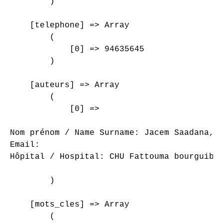
        )

    [telephone] => Array

        (

            [0] => 94635645

        )

    [auteurs] => Array

        (

            [0] => 

Nom prénom / Name Surname: Jacem Saadana, S
Email: 

Hôpital / Hospital: CHU Fattouma bourguiba 
        )

    [mots_cles] => Array

        (
