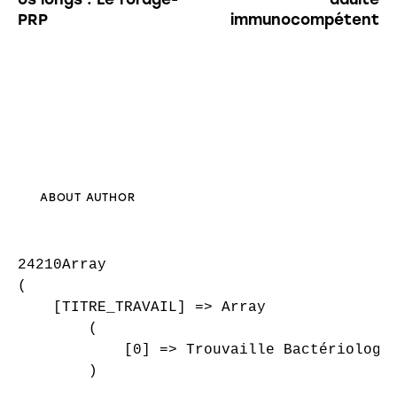
PRP
immunocompétent
ABOUT AUTHOR
24210Array

(

    [TITRE_TRAVAIL] => Array

        (

            [0] => Trouvaille Bactériologiq
        )
