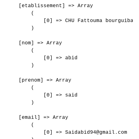
    [etablissement] => Array

        (

            [0] => CHU Fattouma bourguiba M
        )

    [nom] => Array

        (

            [0] => abid

        )

    [prenom] => Array

        (

            [0] => said

        )

    [email] => Array

        (

            [0] => Saidabid94@gmail.com
