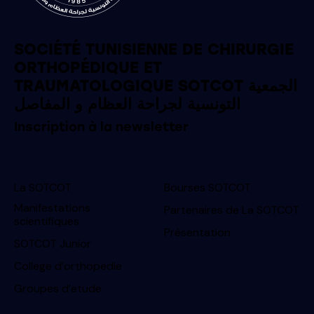
SOCIÉTÉ TUNISIENNE DE CHIRURGIE
ORTHOPÉDIQUE ET
TRAUMATOLOGIQUE SOTCOT الجمعية
التونسية لجراحة العظام و المفاصل
Inscription à la newsletter
La SOTCOT
Bourses SOTCOT
Manifestations
Partenaires de La SOTCOT
scientifiques
Présentation
SOTCOT Junior
College d’orthopedie
Groupes d’etude