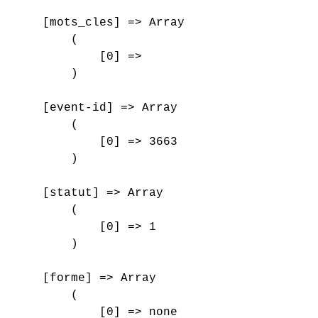
    [mots_cles] => Array

        (

            [0] => 

        )

    [event-id] => Array

        (

            [0] => 3663

        )

    [statut] => Array

        (

            [0] => 1

        )

    [forme] => Array

        (

            [0] => none
