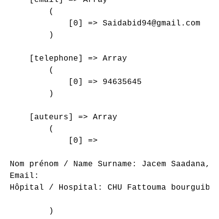
        (

            [0] => Saidabid94@gmail.com

        )

    [telephone] => Array

        (

            [0] => 94635645

        )

    [auteurs] => Array

        (

            [0] => 

Nom prénom / Name Surname: Jacem Saadana, S
Email: 

Hôpital / Hospital: CHU Fattouma bourguiba 
        )
