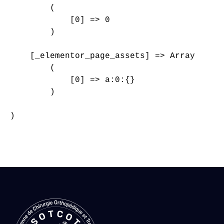
        (

            [0] => 0

        )

    [_elementor_page_assets] => Array

        (

            [0] => a:0:{}

        )

)
