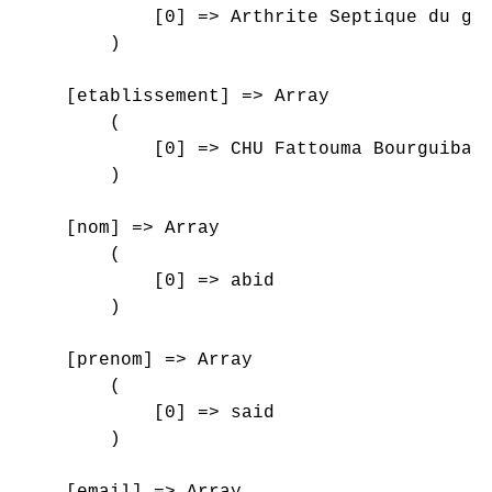
            [0] => Arthrite Septique du gen
        )

    [etablissement] => Array

        (

            [0] => CHU Fattouma Bourguiba M
        )

    [nom] => Array

        (

            [0] => abid

        )

    [prenom] => Array

        (

            [0] => said

        )

    [email] => Array
