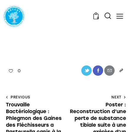
0
0
PREVIOUS
NEXT
Trouvaille
Poster :
Bactériologique :
Reconstruction d’une
Phlegmon des Gaines
perte de substance
des Fléchisseurs a
tibiale suite à une
Pasteurella canis à la
exérèse d’un