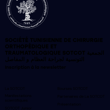
SOCIÉTÉ TUNISIENNE DE CHIRURGIE
ORTHOPÉDIQUE ET
TRAUMATOLOGIQUE SOTCOT الجمعية
التونسية لجراحة العظام و المفاصل
Inscription à la newsletter
La SOTCOT
Bourses SOTCOT
Manifestations
Partenaires de La SOTCOT
scientifiques
Présentation
SOTCOT Junior