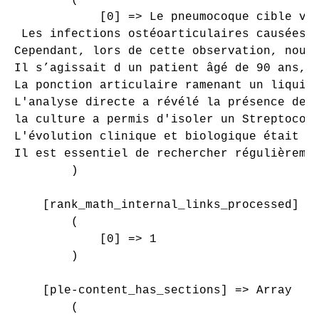
            [0] => Le pneumocoque cible vol
 Les infections ostéoarticulaires causées 
Cependant, lors de cette observation, nous 
Il s’agissait d un patient âgé de 90 ans, a
La ponction articulaire ramenant un liquide
L'analyse directe a révélé la présence de c
la culture a permis d'isoler un Streptococc
L'évolution clinique et biologique était fa
Il est essentiel de rechercher régulièreme
        )

    [rank_math_internal_links_processed] =>
        (

            [0] => 1

        )

    [ple-content_has_sections] => Array

        (
