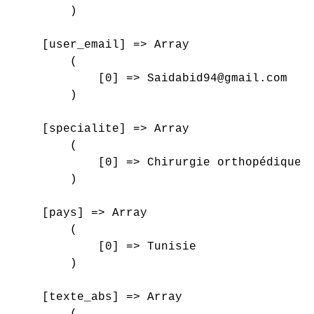
        )

    [user_email] => Array

        (

            [0] => Saidabid94@gmail.com

        )

    [specialite] => Array

        (

            [0] => Chirurgie orthopédique e
        )

    [pays] => Array

        (

            [0] => Tunisie

        )

    [texte_abs] => Array

        (
