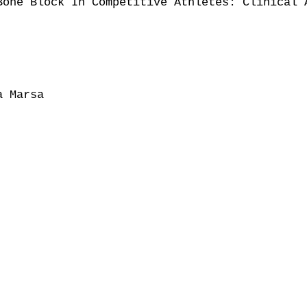
Bone Block In Competitive Athletes: Clinical A
 Marsa
