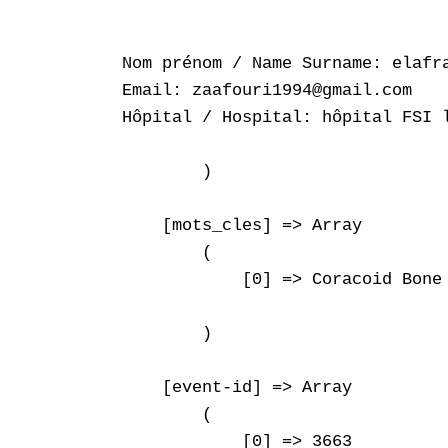
Nom prénom / Name Surname: elafra
Email: zaafouri1994@gmail.com

Hôpital / Hospital: hôpital FSI l
        )

    [mots_cles] => Array

        (

            [0] => Coracoid Bone 
        )

    [event-id] => Array

        (

            [0] => 3663
