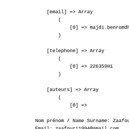
    [email] => Array

        (

            [0] => majdi.benromdh
        )

    [telephone] => Array

        (

            [0] => 22635981

        )

    [auteurs] => Array

        (

            [0] => 

Nom prénom / Name Surname: Zaafou
Email: zaafouri1994@gmail.com
