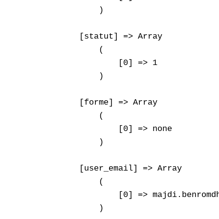
        )

    [statut] => Array

        (

            [0] => 1

        )

    [forme] => Array

        (

            [0] => none

        )

    [user_email] => Array

        (

            [0] => majdi.benromdh
        )
