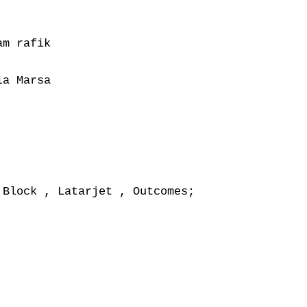
m rafik

a Marsa

Block , Latarjet , Outcomes;
