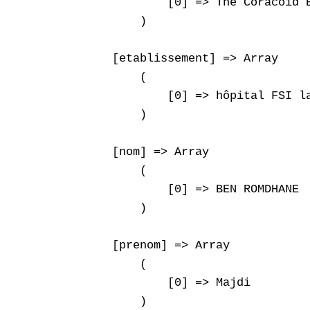
            [0] => The Coracoid 
        )

    [etablissement] => Array

        (

            [0] => hôpital FSI la
        )

    [nom] => Array

        (

            [0] => BEN ROMDHANE

        )

    [prenom] => Array

        (

            [0] => Majdi

        )
