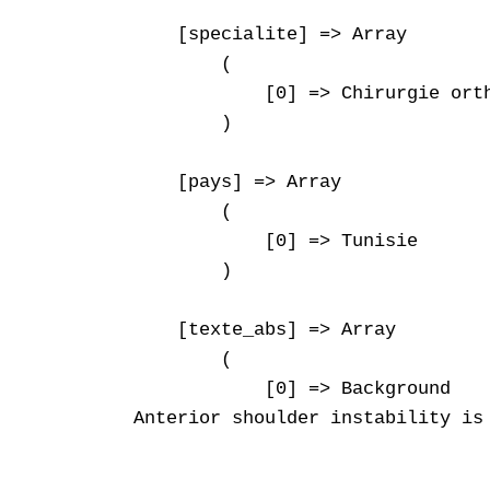
    [specialite] => Array

        (

            [0] => Chirurgie orth
        )

    [pays] => Array

        (

            [0] => Tunisie

        )

    [texte_abs] => Array

        (

            [0] => Background

Anterior shoulder instability is