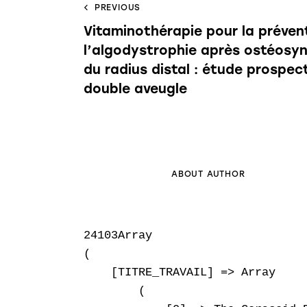
PREVIOUS
Vitaminothérapie pour la préven
l’algodystrophie après ostéosy
du radius distal : étude prospe
double aveugle
ABOUT AUTHOR
24103Array

(

    [TITRE_TRAVAIL] => Array

        (
