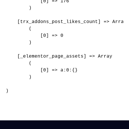
            [0] => 176

        )

    [trx_addons_post_likes_count] => Array

        (

            [0] => 0

        )

    [_elementor_page_assets] => Array

        (

            [0] => a:0:{}

        )

)
