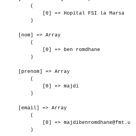
        (

            [0] => Hopital FSI la Marsa

        )

    [nom] => Array

        (

            [0] => ben romdhane

        )

    [prenom] => Array

        (

            [0] => majdi

        )

    [email] => Array

        (

            [0] => majdibenromdhane@fmt.utm
        )
