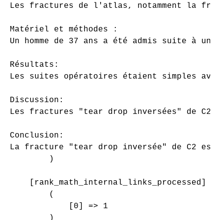
Les fractures de l'atlas, notamment la fra
Matériel et méthodes :

Un homme de 37 ans a été admis suite à un 
Résultats:

Les suites opératoires étaient simples avec
Discussion:

Les fractures "tear drop inversées" de C2 
Conclusion:

La fracture "tear drop inversée" de C2 est
        )

    [rank_math_internal_links_processed] =>
        (

            [0] => 1

        )
