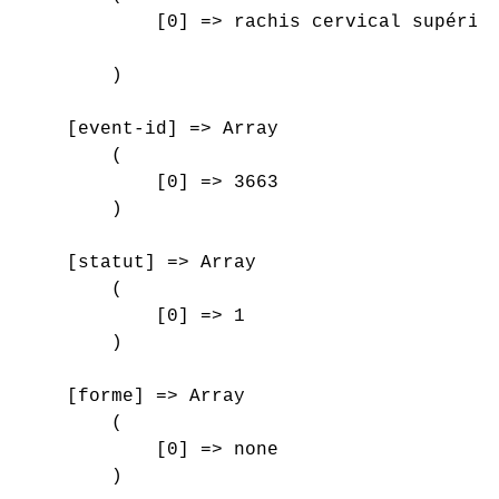
            [0] => rachis cervical supérieu
        )

    [event-id] => Array

        (

            [0] => 3663

        )

    [statut] => Array

        (

            [0] => 1

        )

    [forme] => Array

        (

            [0] => none

        )
