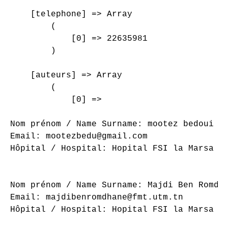
    [telephone] => Array

        (

            [0] => 22635981

        )

    [auteurs] => Array

        (

            [0] => 

Nom prénom / Name Surname: mootez bedoui

Email: mootezbedu@gmail.com

Hôpital / Hospital: Hopital FSI la Marsa

Nom prénom / Name Surname: Majdi Ben Romdha
Email: majdibenromdhane@fmt.utm.tn

Hôpital / Hospital: Hopital FSI la Marsa
