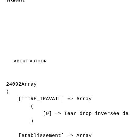
ABOUT AUTHOR
24092Array

(

    [TITRE_TRAVAIL] => Array

        (

            [0] => Tear drop inversée de C2
        )

    [etablissement] => Array
