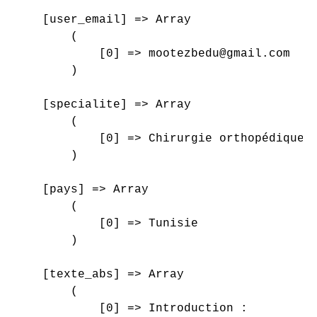
    [user_email] => Array

        (

            [0] => mootezbedu@gmail.com

        )

    [specialite] => Array

        (

            [0] => Chirurgie orthopédique e
        )

    [pays] => Array

        (

            [0] => Tunisie

        )

    [texte_abs] => Array

        (

            [0] => Introduction :
