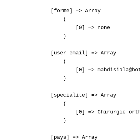
    [forme] => Array

        (

            [0] => none

        )

    [user_email] => Array

        (

            [0] => mahdisiala@hot
        )

    [specialite] => Array

        (

            [0] => Chirurgie orth
        )

    [pays] => Array
