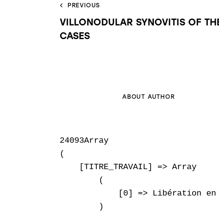
PREVIOUS
VILLONODULAR SYNOVITIS OF TH
CASES
ABOUT AUTHOR
24093Array

(

    [TITRE_TRAVAIL] => Array

        (

            [0] => Libération en
        )
