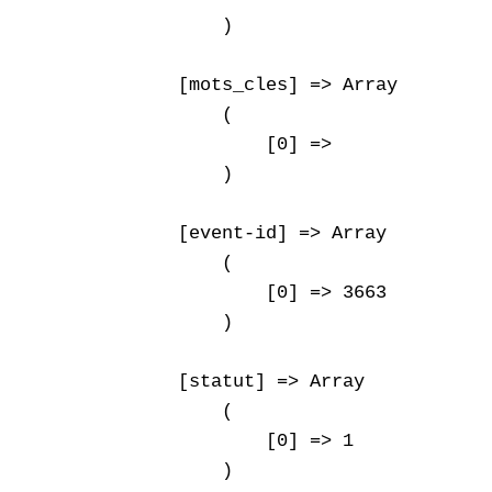
        )

    [mots_cles] => Array

        (

            [0] => 

        )

    [event-id] => Array

        (

            [0] => 3663

        )

    [statut] => Array

        (

            [0] => 1

        )
