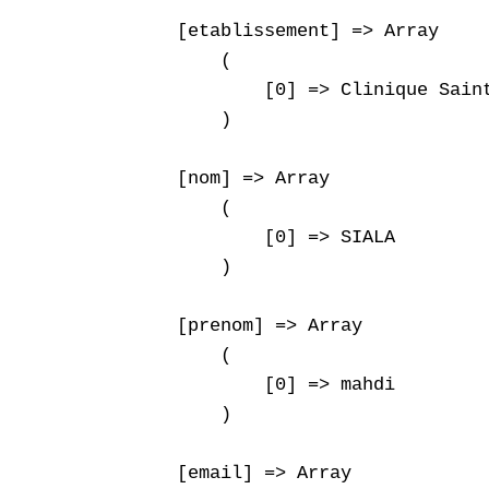
    [etablissement] => Array

        (

            [0] => Clinique Saint
        )

    [nom] => Array

        (

            [0] => SIALA

        )

    [prenom] => Array

        (

            [0] => mahdi

        )

    [email] => Array
