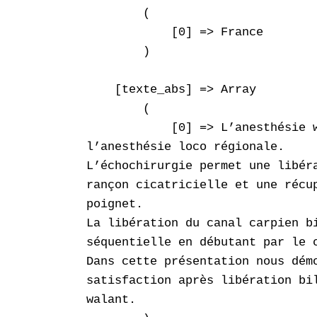
        (

            [0] => France

        )

    [texte_abs] => Array

        (

            [0] => L’anesthésie 
l’anesthésie loco régionale.

L’échochirurgie permet une libéra
rançon cicatricielle et une récup
poignet.

La libération du canal carpien bi
séquentielle en débutant par le c
Dans cette présentation nous démo
satisfaction après libération bil
walant.
