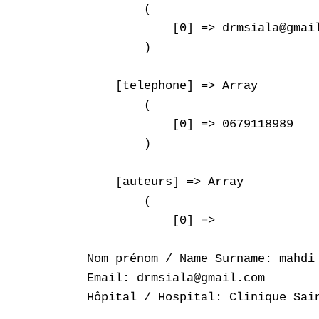
        (

            [0] => drmsiala@gmail
        )

    [telephone] => Array

        (

            [0] => 0679118989

        )

    [auteurs] => Array

        (

            [0] => 

Nom prénom / Name Surname: mahdi 
Email: drmsiala@gmail.com

Hôpital / Hospital: Clinique Sain