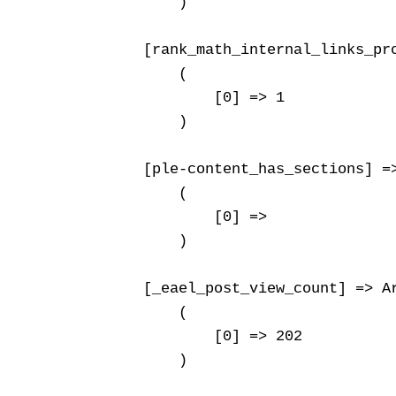
        )

    [rank_math_internal_links_pro
        (

            [0] => 1

        )

    [ple-content_has_sections] =>
        (

            [0] => 

        )

    [_eael_post_view_count] => Ar
        (

            [0] => 202

        )
