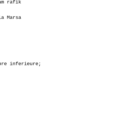
m rafik

a Marsa

re inferieure;
