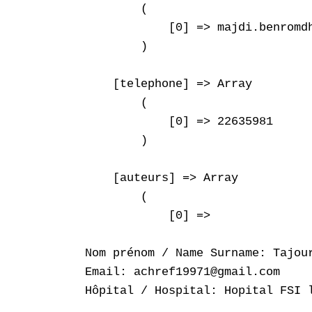
        (

            [0] => majdi.benromdh
        )

    [telephone] => Array

        (

            [0] => 22635981

        )

    [auteurs] => Array

        (

            [0] => 

Nom prénom / Name Surname: Tajour
Email: achref19971@gmail.com

Hôpital / Hospital: Hopital FSI l