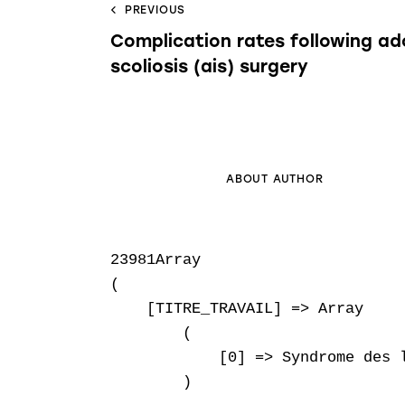
PREVIOUS
Complication rates following ad
scoliosis (ais) surgery
ABOUT AUTHOR
23981Array

(

    [TITRE_TRAVAIL] => Array

        (

            [0] => Syndrome des l
        )
