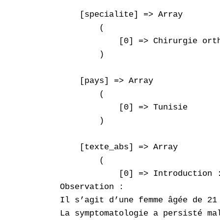
    [specialite] => Array

        (

            [0] => Chirurgie orth
        )

    [pays] => Array

        (

            [0] => Tunisie

        )

    [texte_abs] => Array

        (

            [0] => Introduction 
Observation :

Il s’agit d’une femme âgée de 21
La symptomatologie a persisté ma