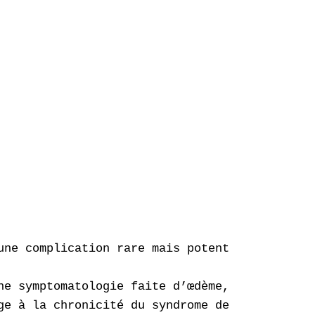
une complication rare mais potentiellement in
ne symptomatologie faite d’œdème, douleur et 
ge à la chronicité du syndrome de loge. La pa