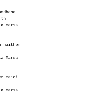
mdhane

tn

a Marsa

 haithem

a Marsa

r majdi

a Marsa
