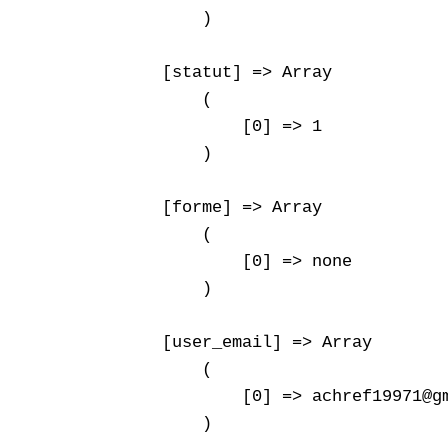
        )

    [statut] => Array

        (

            [0] => 1

        )

    [forme] => Array

        (

            [0] => none

        )

    [user_email] => Array

        (

            [0] => achref19971@gm
        )
