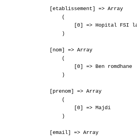
    [etablissement] => Array

        (

            [0] => Hopital FSI la
        )

    [nom] => Array

        (

            [0] => Ben romdhane

        )

    [prenom] => Array

        (

            [0] => Majdi

        )

    [email] => Array
