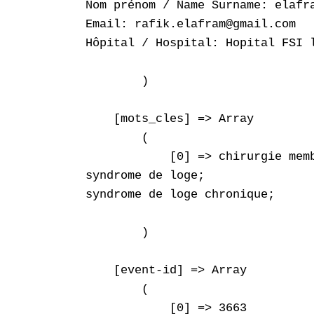
Nom prénom / Name Surname: elafra
Email: rafik.elafram@gmail.com

Hôpital / Hospital: Hopital FSI l
        )

    [mots_cles] => Array

        (

            [0] => chirurgie memb
syndrome de loge;

syndrome de loge chronique;

        )

    [event-id] => Array

        (

            [0] => 3663
