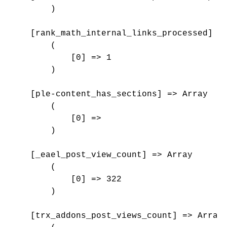
        )

    [rank_math_internal_links_processed] =>
        (

            [0] => 1

        )

    [ple-content_has_sections] => Array

        (

            [0] => 

        )

    [_eael_post_view_count] => Array

        (

            [0] => 322

        )

    [trx_addons_post_views_count] => Array
