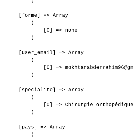
        )

    [forme] => Array

        (

            [0] => none

        )

    [user_email] => Array

        (

            [0] => mokhtarabderrahim96@gmai
        )

    [specialite] => Array

        (

            [0] => Chirurgie orthopédique e
        )

    [pays] => Array

        (
