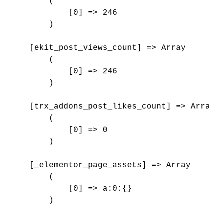
        (

            [0] => 246

        )

    [ekit_post_views_count] => Array

        (

            [0] => 246

        )

    [trx_addons_post_likes_count] => Array

        (

            [0] => 0

        )

    [_elementor_page_assets] => Array

        (

            [0] => a:0:{}

        )
