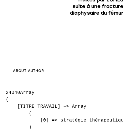
suite à une fracture
diaphysaire du fémur
ABOUT AUTHOR
24040Array

(

    [TITRE_TRAVAIL] => Array

        (

            [0] => stratégie thérapeutique 
        )
