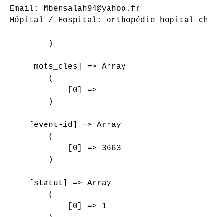
Email: Mbensalah94@yahoo.fr

Hôpital / Hospital: orthopédie hopital char
        )

    [mots_cles] => Array

        (

            [0] => 

        )

    [event-id] => Array

        (

            [0] => 3663

        )

    [statut] => Array

        (

            [0] => 1
