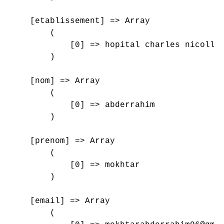
    [etablissement] => Array

        (

            [0] => hopital charles nicolles
        )

    [nom] => Array

        (

            [0] => abderrahim

        )

    [prenom] => Array

        (

            [0] => mokhtar

        )

    [email] => Array

        (
