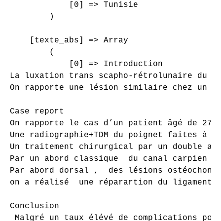
            [0] => Tunisie

        )

    [texte_abs] => Array

        (

            [0] => Introduction

La luxation trans scapho-rétrolunaire du c
On rapporte une lésion similaire chez un su
Case report

On rapporte le cas d’un patient âgé de 27 a
Une radiographie+TDM du poignet faites à J
Un traitement chirurgical par un double abo
Par un abord classique  du canal carpien ,u
Par abord dorsal ,  des lésions ostéochondr
on a réalisé  une réparartion du ligament 
Conclusion

 Malgré un taux élévé de complications pos