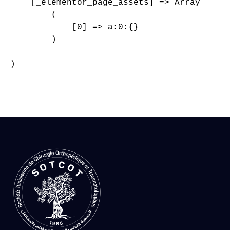
    [_elementor_page_assets] => Array

        (

            [0] => a:0:{}

        )

)
