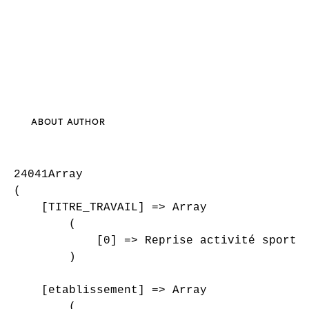
ABOUT AUTHOR
24041Array

(

    [TITRE_TRAVAIL] => Array

        (

            [0] => Reprise activité sportiv
        )

    [etablissement] => Array

        (
