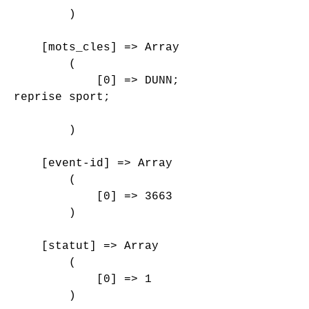
        )

    [mots_cles] => Array

        (

            [0] => DUNN;

reprise sport;

        )

    [event-id] => Array

        (

            [0] => 3663

        )

    [statut] => Array

        (

            [0] => 1

        )
