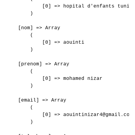
            [0] => hopital d'enfants tunis

        )

    [nom] => Array

        (

            [0] => aouinti

        )

    [prenom] => Array

        (

            [0] => mohamed nizar

        )

    [email] => Array

        (

            [0] => aouintinizar4@gmail.com

        )
