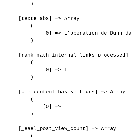
        )

    [texte_abs] => Array

        (

            [0] => L’opération de Dunn dan
        )

    [rank_math_internal_links_processed] =>
        (

            [0] => 1

        )

    [ple-content_has_sections] => Array

        (

            [0] => 

        )

    [_eael_post_view_count] => Array

        (
