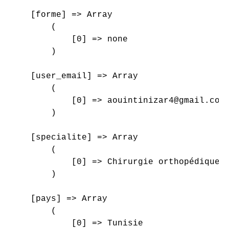
    [forme] => Array

        (

            [0] => none

        )

    [user_email] => Array

        (

            [0] => aouintinizar4@gmail.com

        )

    [specialite] => Array

        (

            [0] => Chirurgie orthopédique e
        )

    [pays] => Array

        (

            [0] => Tunisie
