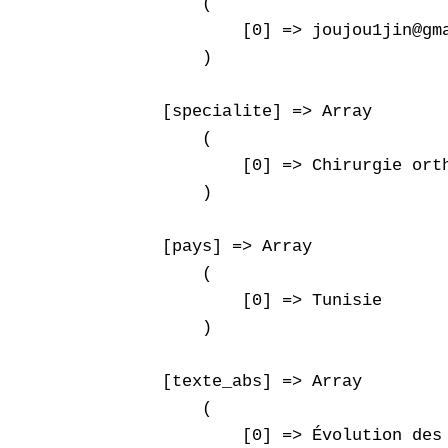
        (

            [0] => joujou1jin@gma
        )

    [specialite] => Array

        (

            [0] => Chirurgie orth
        )

    [pays] => Array

        (

            [0] => Tunisie

        )

    [texte_abs] => Array

        (

            [0] => Évolution des