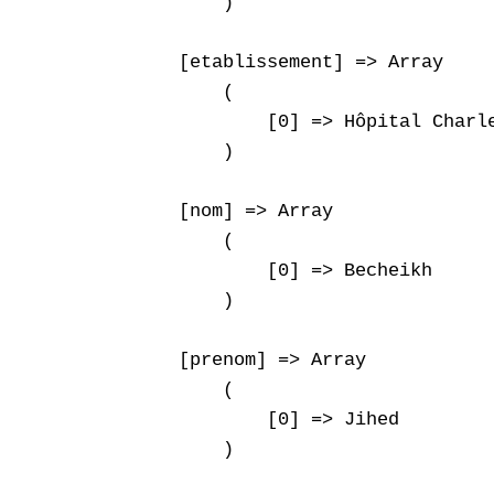
        )

    [etablissement] => Array

        (

            [0] => Hôpital Charle
        )

    [nom] => Array

        (

            [0] => Becheikh

        )

    [prenom] => Array

        (

            [0] => Jihed

        )
