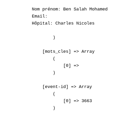
Nom prénom: Ben Salah Mohamed

Email: 

Hôpital: Charles Nicoles

        )

    [mots_cles] => Array

        (

            [0] => 

        )

    [event-id] => Array

        (

            [0] => 3663

        )
