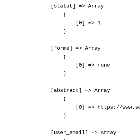
    [statut] => Array

        (

            [0] => 1

        )

    [forme] => Array

        (

            [0] => none

        )

    [abstract] => Array

        (

            [0] => https://www.s
        )

    [user_email] => Array
