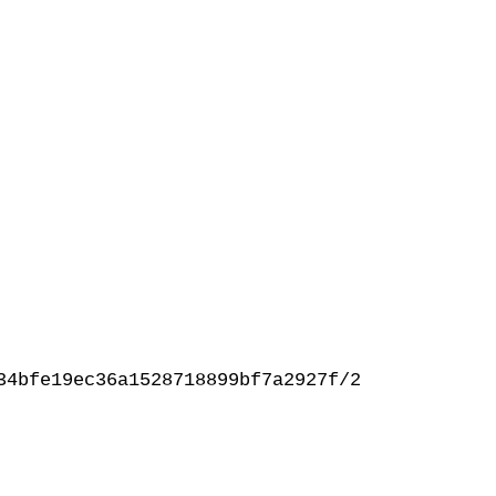
34bfe19ec36a1528718899bf7a2927f/2024/03/Evolu