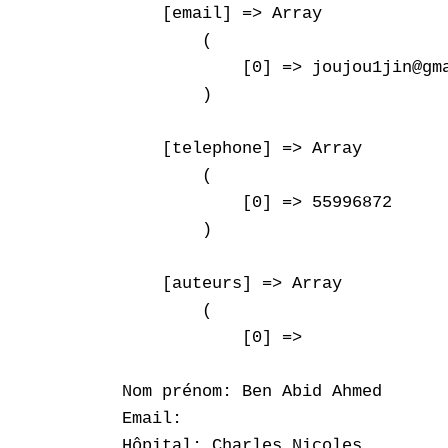
    [email] => Array

        (

            [0] => joujou1jin@gma
        )

    [telephone] => Array

        (

            [0] => 55996872

        )

    [auteurs] => Array

        (

            [0] => 

Nom prénom: Ben Abid Ahmed

Email: 

Hôpital: Charles Nicoles
