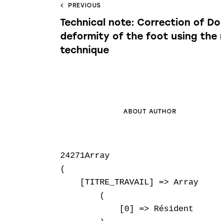
PREVIOUS
Technical note: Correction of Do
deformity of the foot using the
technique
ABOUT AUTHOR
24271Array

(

    [TITRE_TRAVAIL] => Array

        (

            [0] => Résident
