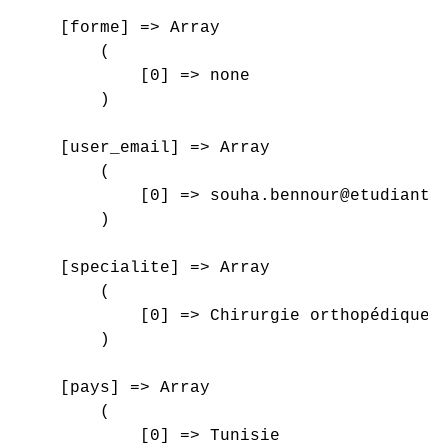
    [forme] => Array

        (

            [0] => none

        )

    [user_email] => Array

        (

            [0] => souha.bennour@etudiant-f
        )

    [specialite] => Array

        (

            [0] => Chirurgie orthopédique e
        )

    [pays] => Array

        (

            [0] => Tunisie
