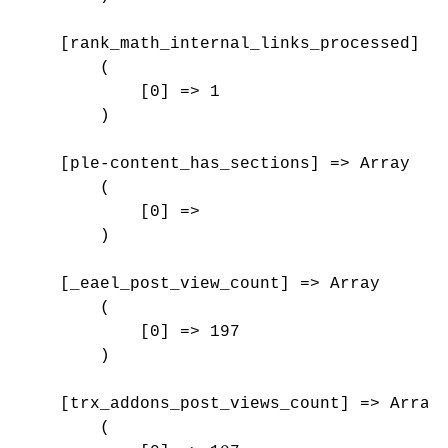
    [rank_math_internal_links_processed] =>
        (

            [0] => 1

        )

    [ple-content_has_sections] => Array

        (

            [0] => 

        )

    [_eael_post_view_count] => Array

        (

            [0] => 197

        )

    [trx_addons_post_views_count] => Array

        (
