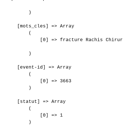
        )

    [mots_cles] => Array

        (

            [0] => fracture Rachis Chirurgi
        )

    [event-id] => Array

        (

            [0] => 3663

        )

    [statut] => Array

        (

            [0] => 1

        )
