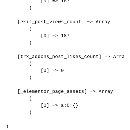
            [0] => 187

        )

    [ekit_post_views_count] => Array

        (

            [0] => 187

        )

    [trx_addons_post_likes_count] => Array

        (

            [0] => 0

        )

    [_elementor_page_assets] => Array

        (

            [0] => a:0:{}

        )

)
