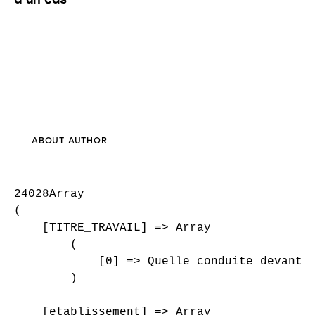
ABOUT AUTHOR
24028Array

(

    [TITRE_TRAVAIL] => Array

        (

            [0] => Quelle conduite devant u
        )

    [etablissement] => Array
