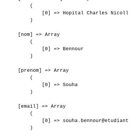
        (

            [0] => Hopital Charles Nicolle

        )

    [nom] => Array

        (

            [0] => Bennour

        )

    [prenom] => Array

        (

            [0] => Souha

        )

    [email] => Array

        (

            [0] => souha.bennour@etudiant-f
        )
