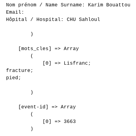
Nom prénom / Name Surname: Karim Bouattour

Email: 

Hôpital / Hospital: CHU Sahloul

        )

    [mots_cles] => Array

        (

            [0] => Lisfranc;

fracture;

pied;

        )

    [event-id] => Array

        (

            [0] => 3663

        )
