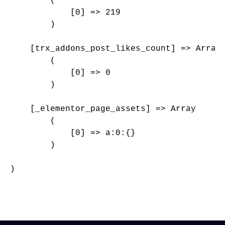
        (

            [0] => 219

        )

    [trx_addons_post_likes_count] => Array

        (

            [0] => 0

        )

    [_elementor_page_assets] => Array

        (

            [0] => a:0:{}

        )

)
