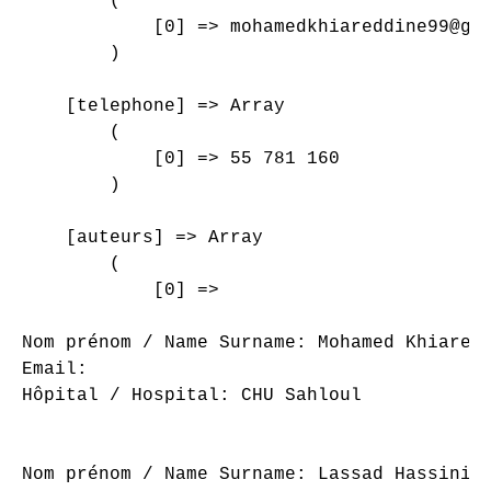
        (

            [0] => mohamedkhiareddine99@gma
        )

    [telephone] => Array

        (

            [0] => 55 781 160

        )

    [auteurs] => Array

        (

            [0] => 

Nom prénom / Name Surname: Mohamed Khiaredd
Email: 

Hôpital / Hospital: CHU Sahloul

Nom prénom / Name Surname: Lassad Hassini
