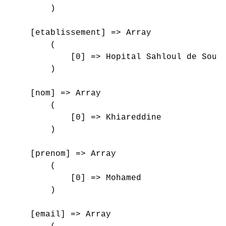
        )

    [etablissement] => Array

        (

            [0] => Hopital Sahloul de Souss
        )

    [nom] => Array

        (

            [0] => Khiareddine

        )

    [prenom] => Array

        (

            [0] => Mohamed

        )

    [email] => Array
