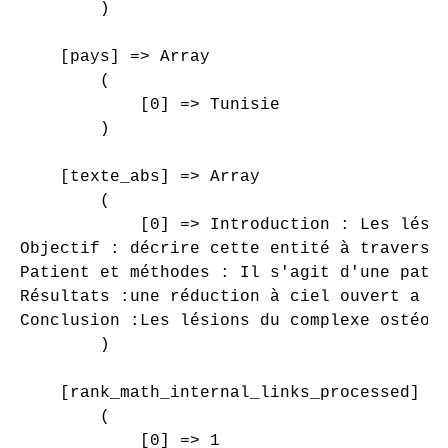
        )

    [pays] => Array

        (

            [0] => Tunisie

        )

    [texte_abs] => Array

        (

            [0] => Introduction : Les lési
Objectif : décrire cette entité à travers u
Patient et méthodes : Il s'agit d'une pati
Résultats :une réduction à ciel ouvert a é
Conclusion :Les lésions du complexe ostéoa
        )

    [rank_math_internal_links_processed] =>
        (

            [0] => 1
