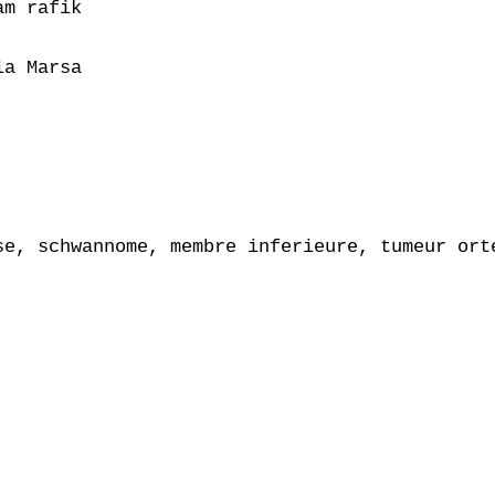
m rafik

a Marsa

e, schwannome, membre inferieure, tumeur orte