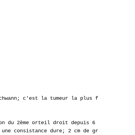
chwann; c'est la tumeur la plus fréquente des
on du 2ème orteil droit depuis 6 mois ayant a
 une consistance dure; 2 cm de grand axe ;adh