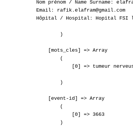
Nom prénom / Name Surname: elafra
Email: rafik.elafram@gmail.com

Hôpital / Hospital: Hopital FSI l
        )

    [mots_cles] => Array

        (

            [0] => tumeur nerveus
        )

    [event-id] => Array

        (

            [0] => 3663

        )
