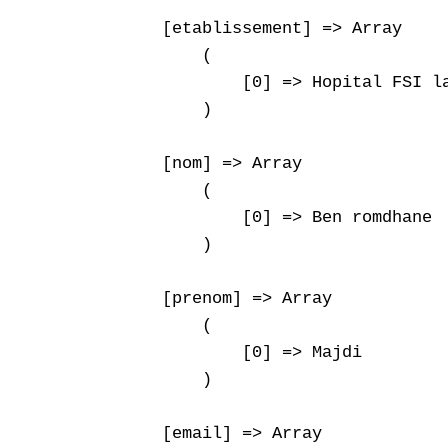
    [etablissement] => Array

        (

            [0] => Hopital FSI la
        )

    [nom] => Array

        (

            [0] => Ben romdhane

        )

    [prenom] => Array

        (

            [0] => Majdi

        )

    [email] => Array
