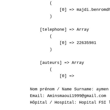
        (

            [0] => majdi.benromdh
        )

    [telephone] => Array

        (

            [0] => 22635981

        )

    [auteurs] => Array

        (

            [0] => 

Nom prénom / Name Surname: aymen 
Email: Aminsmaoui1999@gmail.com

Hôpital / Hospital: Hopital FSI l