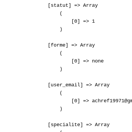
    [statut] => Array

        (

            [0] => 1

        )

    [forme] => Array

        (

            [0] => none

        )

    [user_email] => Array

        (

            [0] => achref19971@gm
        )

    [specialite] => Array
