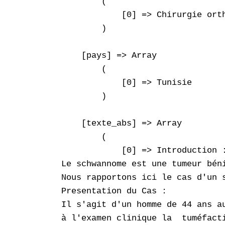
        (

            [0] => Chirurgie orth
        )

    [pays] => Array

        (

            [0] => Tunisie

        )

    [texte_abs] => Array

        (

            [0] => Introduction :
Le schwannome est une tumeur bén
Nous rapportons ici le cas d'un s
Presentation du Cas :

Il s'agit d'un homme de 44 ans a
à l'examen clinique la  tuméfact