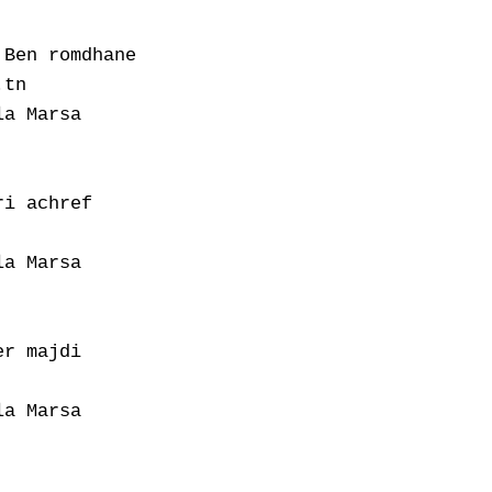
Ben romdhane

tn

a Marsa

i achref

a Marsa

r majdi

a Marsa
