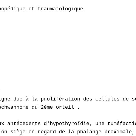
opédique et traumatologique



igne due à la prolifération des cellules de s
chwannome du 2ème orteil .

ux antécedents d'hypothyroïdie, une tuméfacti
ion siège en regard de la phalange proximale,