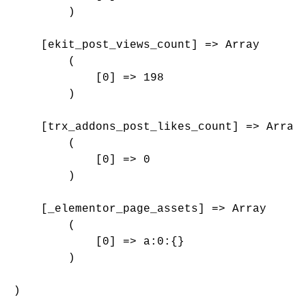
        )

    [ekit_post_views_count] => Array

        (

            [0] => 198

        )

    [trx_addons_post_likes_count] => Array

        (

            [0] => 0

        )

    [_elementor_page_assets] => Array

        (

            [0] => a:0:{}

        )

)
