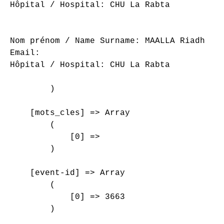
Hôpital / Hospital: CHU La Rabta

Nom prénom / Name Surname: MAALLA Riadh

Email: 

Hôpital / Hospital: CHU La Rabta

        )

    [mots_cles] => Array

        (

            [0] => 

        )

    [event-id] => Array

        (

            [0] => 3663

        )
