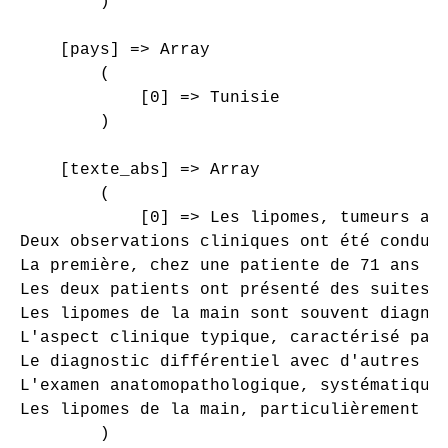
        )

    [pays] => Array

        (

            [0] => Tunisie

        )

    [texte_abs] => Array

        (

            [0] => Les lipomes, tumeurs ad
Deux observations cliniques ont été conduit
La première, chez une patiente de 71 ans a
Les deux patients ont présenté des suites 
Les lipomes de la main sont souvent diagnos
L'aspect clinique typique, caractérisé par 
Le diagnostic différentiel avec d'autres t
L'examen anatomopathologique, systématique,
Les lipomes de la main, particulièrement r
        )
