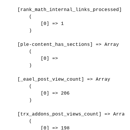
    [rank_math_internal_links_processed] =>
        (

            [0] => 1

        )

    [ple-content_has_sections] => Array

        (

            [0] => 

        )

    [_eael_post_view_count] => Array

        (

            [0] => 206

        )

    [trx_addons_post_views_count] => Array

        (

            [0] => 198
