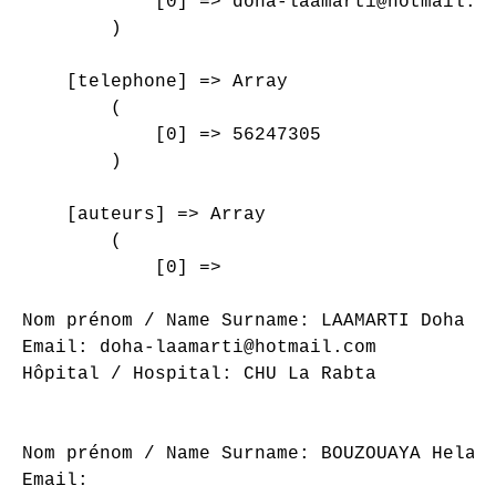
            [0] => doha-laamarti@hotmail.co
        )

    [telephone] => Array

        (

            [0] => 56247305

        )

    [auteurs] => Array

        (

            [0] => 

Nom prénom / Name Surname: LAAMARTI Doha

Email: doha-laamarti@hotmail.com

Hôpital / Hospital: CHU La Rabta

Nom prénom / Name Surname: BOUZOUAYA Hela

Email: 
