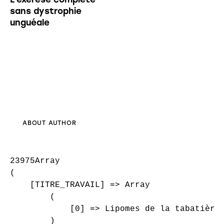
sans dystrophie
unguéale
ABOUT AUTHOR
23975Array

(

    [TITRE_TRAVAIL] => Array

        (

            [0] => Lipomes de la tabatière 
        )
