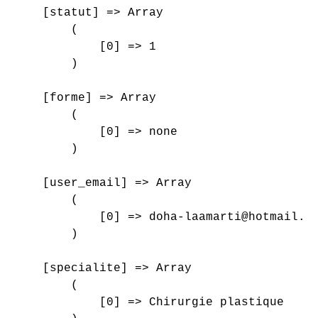
    [statut] => Array

        (

            [0] => 1

        )

    [forme] => Array

        (

            [0] => none

        )

    [user_email] => Array

        (

            [0] => doha-laamarti@hotmail.co
        )

    [specialite] => Array

        (

            [0] => Chirurgie plastique
