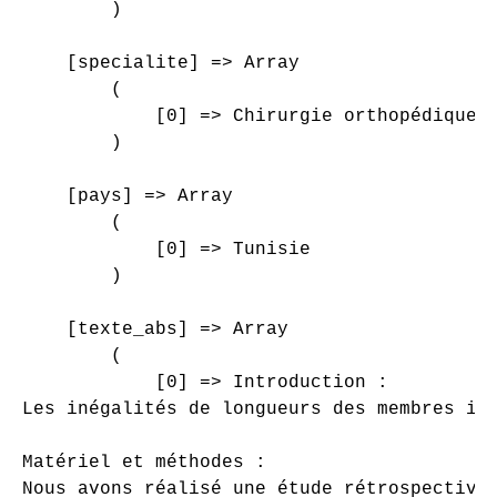
        )

    [specialite] => Array

        (

            [0] => Chirurgie orthopédique e
        )

    [pays] => Array

        (

            [0] => Tunisie

        )

    [texte_abs] => Array

        (

            [0] => Introduction :

Les inégalités de longueurs des membres in
Matériel et méthodes :

Nous avons réalisé une étude rétrospective