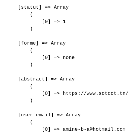
    [statut] => Array

        (

            [0] => 1

        )

    [forme] => Array

        (

            [0] => none

        )

    [abstract] => Array

        (

            [0] => https://www.sotcot.tn/wp
        )

    [user_email] => Array

        (

            [0] => amine-b-a@hotmail.com
