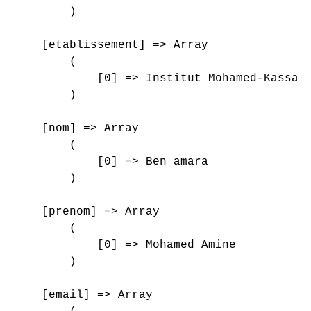
        )

    [etablissement] => Array

        (

            [0] => Institut Mohamed-Kassab 
        )

    [nom] => Array

        (

            [0] => Ben amara

        )

    [prenom] => Array

        (

            [0] => Mohamed Amine

        )

    [email] => Array
