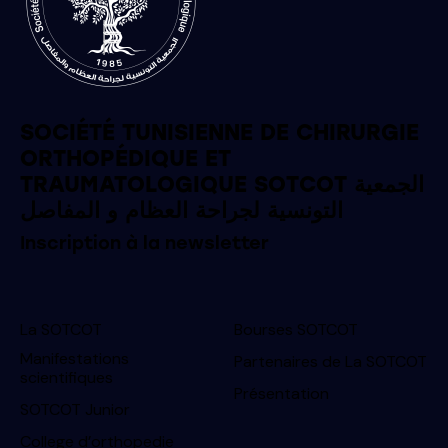
SOCIÉTÉ TUNISIENNE DE CHIRURGIE
ORTHOPÉDIQUE ET
TRAUMATOLOGIQUE SOTCOT الجمعية
التونسية لجراحة العظام و المفاصل
Inscription à la newsletter
La SOTCOT
Bourses SOTCOT
Manifestations
Partenaires de La SOTCOT
scientifiques
Présentation
SOTCOT Junior
College d’orthopedie