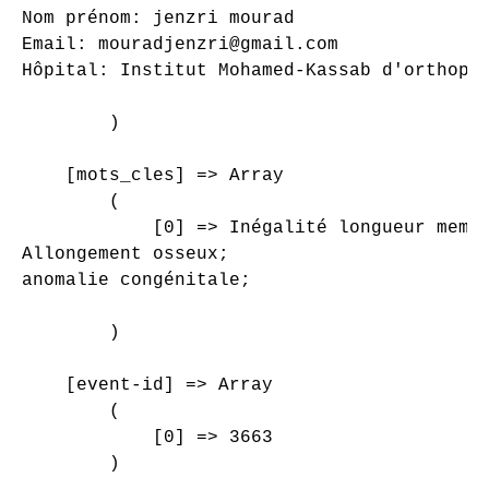
Nom prénom: jenzri mourad

Email: mouradjenzri@gmail.com

Hôpital: Institut Mohamed-Kassab d'orthopéd
        )

    [mots_cles] => Array

        (

            [0] => Inégalité longueur membr
Allongement osseux;

anomalie congénitale;

        )

    [event-id] => Array

        (

            [0] => 3663

        )
