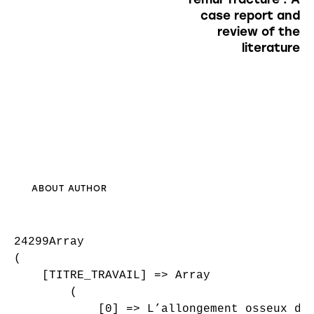
case report and
review of the
literature
ABOUT AUTHOR
24299Array

(

    [TITRE_TRAVAIL] => Array

        (

            [0] => L’allongement osseux dan