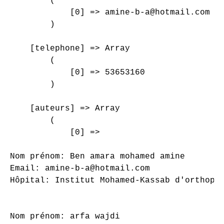
        (

            [0] => amine-b-a@hotmail.com

        )

    [telephone] => Array

        (

            [0] => 53653160

        )

    [auteurs] => Array

        (

            [0] => 

Nom prénom: Ben amara mohamed amine

Email: amine-b-a@hotmail.com

Hôpital: Institut Mohamed-Kassab d'orthopéd
Nom prénom: arfa wajdi
