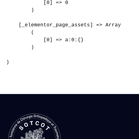
            [0] => 0

        )

    [_elementor_page_assets] => Array

        (

            [0] => a:0:{}

        )

)
