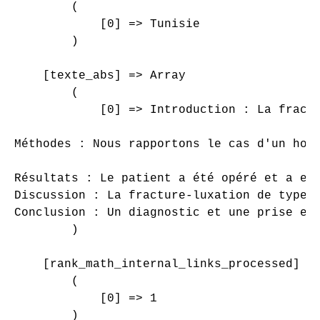
        (

            [0] => Tunisie

        )

    [texte_abs] => Array

        (

            [0] => Introduction : La fract
Méthodes : Nous rapportons le cas d'un hom
Résultats : Le patient a été opéré et a eu
Discussion : La fracture-luxation de type 
Conclusion : Un diagnostic et une prise en
        )

    [rank_math_internal_links_processed] =>
        (

            [0] => 1

        )
