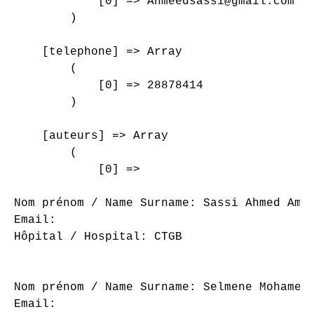
            [0] => Ahmeedsassi@gmail.com

        )

    [telephone] => Array

        (

            [0] => 28878414

        )

    [auteurs] => Array

        (

            [0] => 

Nom prénom / Name Surname: Sassi Ahmed Amin
Email: 

Hôpital / Hospital: CTGB

Nom prénom / Name Surname: Selmene Mohamed 
Email: 
