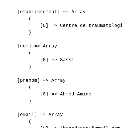
    [etablissement] => Array

        (

            [0] => Centre de traumatologie 
        )

    [nom] => Array

        (

            [0] => Sassi

        )

    [prenom] => Array

        (

            [0] => Ahmed Amine

        )

    [email] => Array

        (
