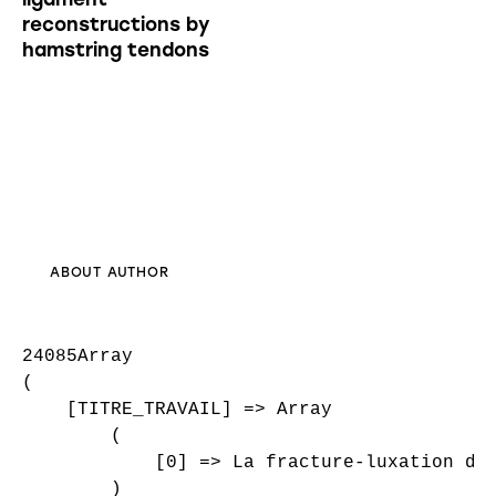
reconstructions by
hamstring tendons
ABOUT AUTHOR
24085Array

(

    [TITRE_TRAVAIL] => Array

        (

            [0] => La fracture-luxation de 
        )
