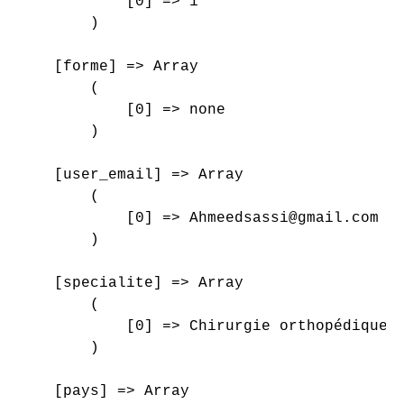
            [0] => 1

        )

    [forme] => Array

        (

            [0] => none

        )

    [user_email] => Array

        (

            [0] => Ahmeedsassi@gmail.com

        )

    [specialite] => Array

        (

            [0] => Chirurgie orthopédique e
        )

    [pays] => Array
