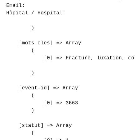
Email: 

Hôpital / Hospital: 

        )

    [mots_cles] => Array

        (

            [0] => Fracture, luxation, coud
        )

    [event-id] => Array

        (

            [0] => 3663

        )

    [statut] => Array

        (
