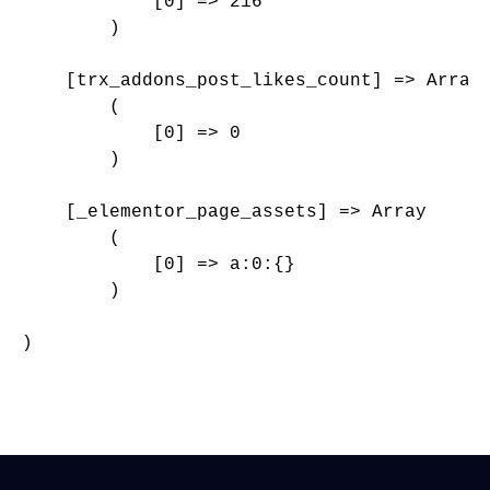
            [0] => 216

        )

    [trx_addons_post_likes_count] => Array

        (

            [0] => 0

        )

    [_elementor_page_assets] => Array

        (

            [0] => a:0:{}

        )

)
