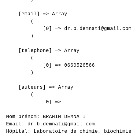
    [email] => Array

        (

            [0] => dr.b.demnati@gmail.com

        )

    [telephone] => Array

        (

            [0] => 0660526566

        )

    [auteurs] => Array

        (

            [0] => 

Nom prénom: BRAHIM DEMNATI

Email: dr.b.demnati@gmail.com

Hôpital: Laboratoire de chimie, biochimie, 