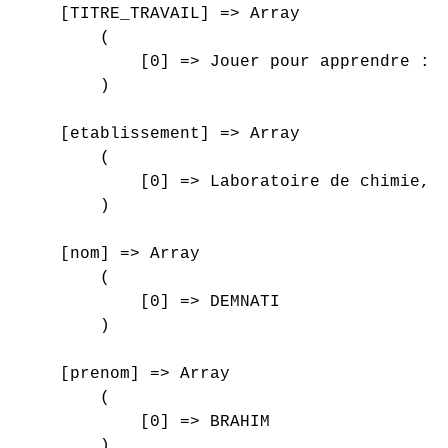
    [TITRE_TRAVAIL] => Array

        (

            [0] => Jouer pour apprendre : U
        )

    [etablissement] => Array

        (

            [0] => Laboratoire de chimie, b
        )

    [nom] => Array

        (

            [0] => DEMNATI

        )

    [prenom] => Array

        (

            [0] => BRAHIM

        )
