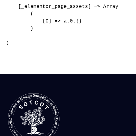
    [_elementor_page_assets] => Array

        (

            [0] => a:0:{}

        )

)
