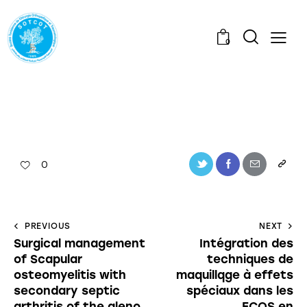
0
0
PREVIOUS
NEXT
Surgical management
Intégration des
of Scapular
techniques de
osteomyelitis with
maquillqge à effets
secondary septic
spéciaux dans les
arthritis of the gleno
ECOS en