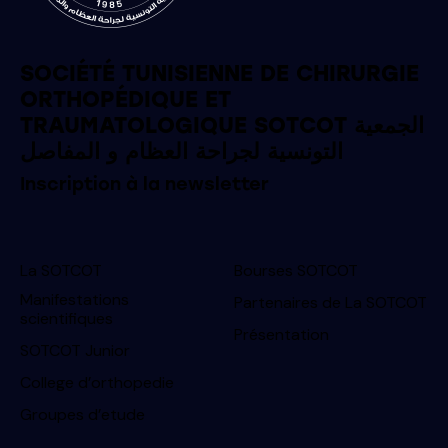
SOCIÉTÉ TUNISIENNE DE CHIRURGIE
ORTHOPÉDIQUE ET
TRAUMATOLOGIQUE SOTCOT الجمعية
التونسية لجراحة العظام و المفاصل
Inscription à la newsletter
La SOTCOT
Bourses SOTCOT
Manifestations
Partenaires de La SOTCOT
scientifiques
Présentation
SOTCOT Junior
College d’orthopedie
Groupes d’etude