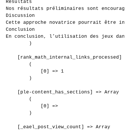
Résultats

Nos résultats préliminaires sont encourage
Discussion

Cette approche novatrice pourrait être int
Conclusion

En conclusion, l’utilisation des jeux dans
        )

    [rank_math_internal_links_processed] =>
        (

            [0] => 1

        )

    [ple-content_has_sections] => Array

        (

            [0] => 

        )

    [_eael_post_view_count] => Array
