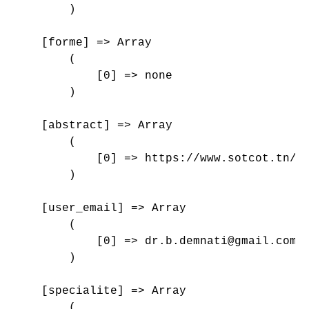
        )

    [forme] => Array

        (

            [0] => none

        )

    [abstract] => Array

        (

            [0] => https://www.sotcot.tn/wp
        )

    [user_email] => Array

        (

            [0] => dr.b.demnati@gmail.com

        )

    [specialite] => Array

        (
