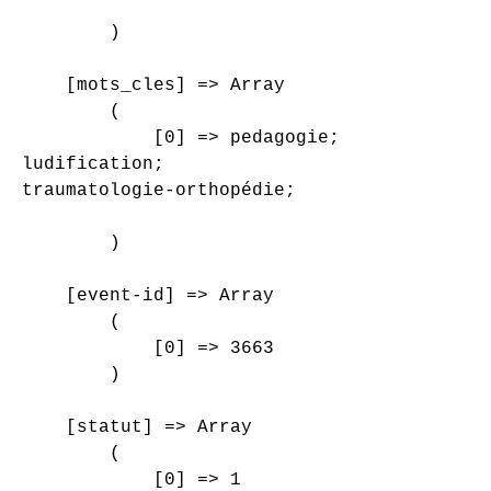
        )

    [mots_cles] => Array

        (

            [0] => pedagogie;

ludification;

traumatologie-orthopédie;

        )

    [event-id] => Array

        (

            [0] => 3663

        )

    [statut] => Array

        (

            [0] => 1
