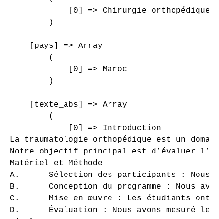
            [0] => Chirurgie orthopédique e
        )

    [pays] => Array

        (

            [0] => Maroc

        )

    [texte_abs] => Array

        (

            [0] => Introduction

La traumatologie orthopédique est un domai
Notre objectif principal est d’évaluer l’e
Matériel et Méthode

A.	Sélection des participants : Nous avons recruté un groupe d’étudiants en médecine spécialisés en traumatologie orthopédique.

B.	Conception du programme : Nous avons développé des jeux spécifiques liés à des cas cliniques, des procédures chirurgicales et des diagnostics.

C.	Mise en œuvre : Les étudiants ont participé à des séances de jeu en groupe, où ils ont résolu des problèmes, pris des décisions cliniques et collaboré avec leurs pairs.

D.	Évaluation : Nous avons mesuré les connaissances acquises, la rétention d’informations et la satisfaction des étudiants.
