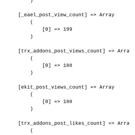
        )

    [_eael_post_view_count] => Array

        (

            [0] => 199

        )

    [trx_addons_post_views_count] => Array

        (

            [0] => 188

        )

    [ekit_post_views_count] => Array

        (

            [0] => 188

        )

    [trx_addons_post_likes_count] => Array

        (
