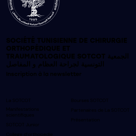
SOCIÉTÉ TUNISIENNE DE CHIRURGIE
ORTHOPÉDIQUE ET
TRAUMATOLOGIQUE SOTCOT الجمعية
التونسية لجراحة العظام و المفاصل
Inscription à la newsletter
La SOTCOT
Bourses SOTCOT
Manifestations
Partenaires de La SOTCOT
scientifiques
Présentation
SOTCOT Junior
College d’orthopedie