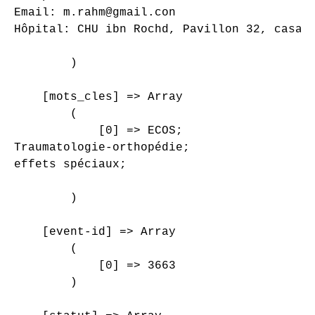
Email: m.rahm@gmail.con

Hôpital: CHU ibn Rochd, Pavillon 32, casabl
        )

    [mots_cles] => Array

        (

            [0] => ECOS;

Traumatologie-orthopédie;

effets spéciaux;

        )

    [event-id] => Array

        (

            [0] => 3663

        )
