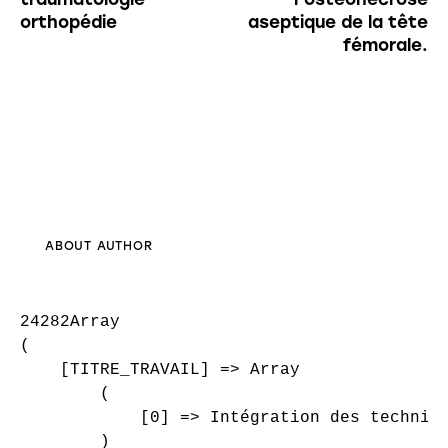
orthopédie
aseptique de la tête
fémorale.
ABOUT AUTHOR
24282Array

(

    [TITRE_TRAVAIL] => Array

        (

            [0] => Intégration des techniqu
        )
