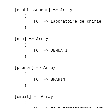
    [etablissement] => Array

        (

            [0] => Laboratoire de chimie, b
        )

    [nom] => Array

        (

            [0] => DEMNATI

        )

    [prenom] => Array

        (

            [0] => BRAHIM

        )

    [email] => Array

        (
