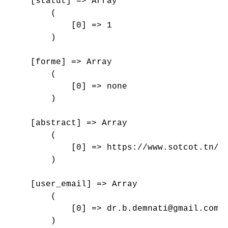
    [statut] => Array

        (

            [0] => 1

        )

    [forme] => Array

        (

            [0] => none

        )

    [abstract] => Array

        (

            [0] => https://www.sotcot.tn/wp
        )

    [user_email] => Array

        (

            [0] => dr.b.demnati@gmail.com

        )
