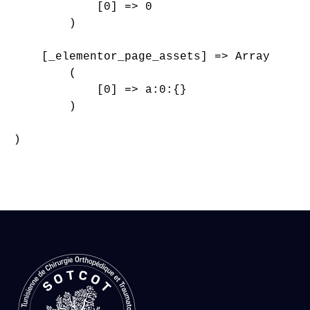
            [0] => 0

        )

    [_elementor_page_assets] => Array

        (

            [0] => a:0:{}

        )

)
