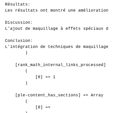
Résultats:

Les résultats ont montré une amélioration 
Discussion:

L’ajout de maquillage à effets spéciaux da
Conclusion:

L’intégration de techniques de maquillage 
        )

    [rank_math_internal_links_processed] =>
        (

            [0] => 1

        )

    [ple-content_has_sections] => Array

        (

            [0] => 
