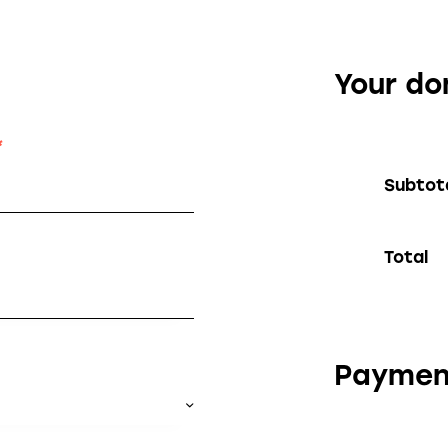
Your do
*
Subtot
Total
Paymen