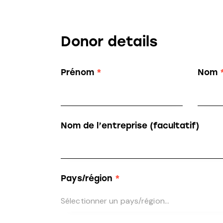
Donor details
Prénom
*
Nom
Nom de l’entreprise
(facultatif)
Pays/région
*
Sélectionner un pays/région…