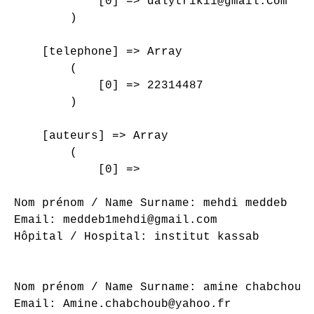
            [0] => dalytriki1@gmail.Com

        )

    [telephone] => Array

        (

            [0] => 22314487

        )

    [auteurs] => Array

        (

            [0] => 

Nom prénom / Name Surname: mehdi meddeb

Email: meddeb1mehdi@gmail.com

Hôpital / Hospital: institut kassab

Nom prénom / Name Surname: amine chabchoub

Email: Amine.chabchoub@yahoo.fr
