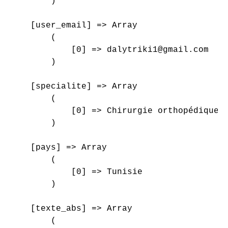
        )

    [user_email] => Array

        (

            [0] => dalytriki1@gmail.com

        )

    [specialite] => Array

        (

            [0] => Chirurgie orthopédique e
        )

    [pays] => Array

        (

            [0] => Tunisie

        )

    [texte_abs] => Array

        (
