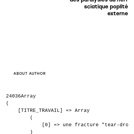
sciatique poplité
externe
ABOUT AUTHOR
24036Array

(

    [TITRE_TRAVAIL] => Array

        (

            [0] => une fracture "tear-drop"
        )
