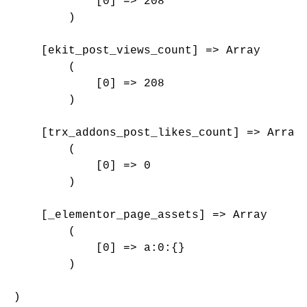
            [0] => 208

        )

    [ekit_post_views_count] => Array

        (

            [0] => 208

        )

    [trx_addons_post_likes_count] => Array

        (

            [0] => 0

        )

    [_elementor_page_assets] => Array

        (

            [0] => a:0:{}

        )

)
