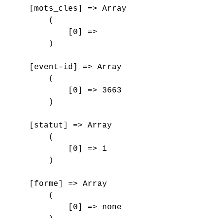
    [mots_cles] => Array

        (

            [0] => 

        )

    [event-id] => Array

        (

            [0] => 3663

        )

    [statut] => Array

        (

            [0] => 1

        )

    [forme] => Array

        (

            [0] => none
