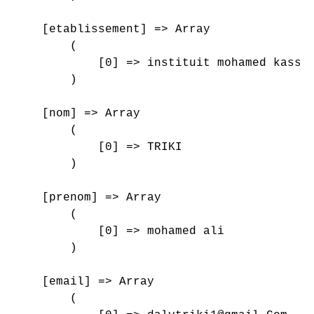
    [etablissement] => Array

        (

            [0] => instituit mohamed kassab
        )

    [nom] => Array

        (

            [0] => TRIKI

        )

    [prenom] => Array

        (

            [0] => mohamed ali

        )

    [email] => Array

        (
