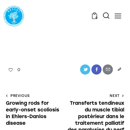
0
0
PREVIOUS
NEXT
Growing rods for
Transferts tendineux
early-onset scoliosis
du muscle tibial
in Ehlers-Danlos
postérieur dans le
disease
traitement palliatif
des paralysies du nerf