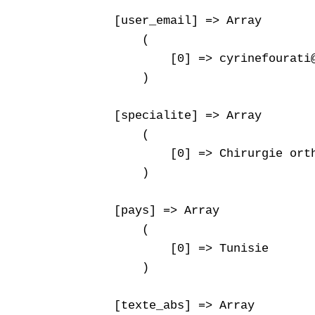
    [user_email] => Array

        (

            [0] => cyrinefourati@
        )

    [specialite] => Array

        (

            [0] => Chirurgie orth
        )

    [pays] => Array

        (

            [0] => Tunisie

        )

    [texte_abs] => Array
