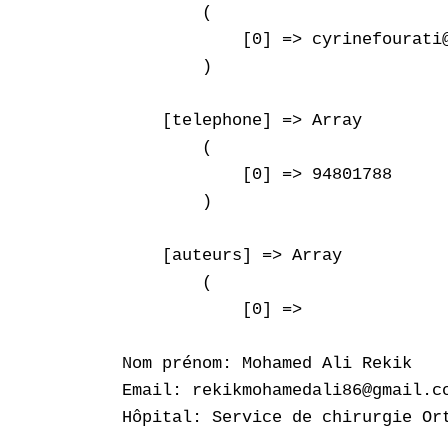
        (

            [0] => cyrinefourati@
        )

    [telephone] => Array

        (

            [0] => 94801788

        )

    [auteurs] => Array

        (

            [0] => 

Nom prénom: Mohamed Ali Rekik

Email: rekikmohamedali86@gmail.co
Hôpital: Service de chirurgie Or