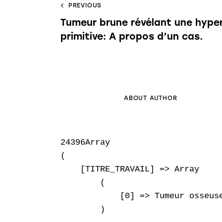
PREVIOUS
Tumeur brune révélant une hype
primitive: A propos d’un cas.
ABOUT AUTHOR
24396Array

(

    [TITRE_TRAVAIL] => Array

        (

            [0] => Tumeur osseus
        )
