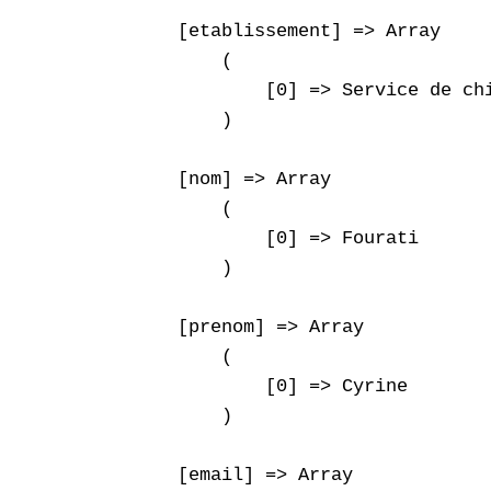
    [etablissement] => Array

        (

            [0] => Service de ch
        )

    [nom] => Array

        (

            [0] => Fourati

        )

    [prenom] => Array

        (

            [0] => Cyrine

        )

    [email] => Array
