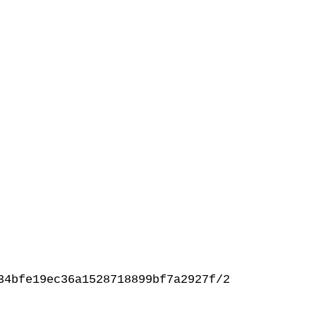
34bfe19ec36a1528718899bf7a2927f/2024/03/Tumeu