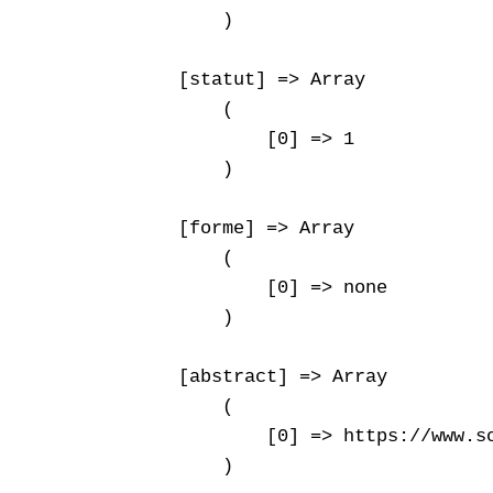
        )

    [statut] => Array

        (

            [0] => 1

        )

    [forme] => Array

        (

            [0] => none

        )

    [abstract] => Array

        (

            [0] => https://www.s
        )
