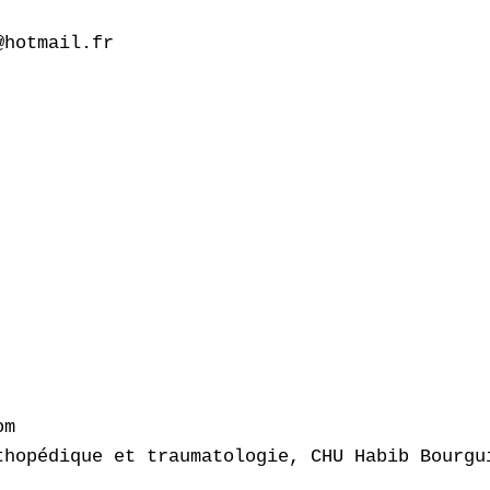
hotmail.fr

m

thopédique et traumatologie, CHU Habib Bourgui