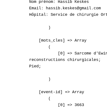
Nom prénom: Hassib Keskes

Email: hassib.keskes@gmail.com

Hôpital: Service de chirurgie Or
        )

    [mots_cles] => Array

        (

            [0] => Sarcome d'Ewin
reconstructions chirurgicales;

Pied;

        )

    [event-id] => Array

        (

            [0] => 3663
