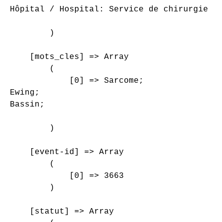
Hôpital / Hospital: Service de chirurgie or
        )

    [mots_cles] => Array

        (

            [0] => Sarcome;

Ewing;

Bassin;

        )

    [event-id] => Array

        (

            [0] => 3663

        )

    [statut] => Array
