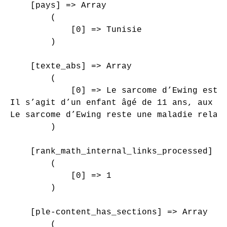
    [pays] => Array

        (

            [0] => Tunisie

        )

    [texte_abs] => Array

        (

            [0] => Le sarcome d’Ewing est 
Il s’agit d’un enfant âgé de 11 ans, aux a
Le sarcome d’Ewing reste une maladie relat
        )

    [rank_math_internal_links_processed] =>
        (

            [0] => 1

        )

    [ple-content_has_sections] => Array

        (
