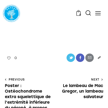
0
0
PREVIOUS
NEXT
Poster :
Le lambeau de Mac
Ostéochondrome
Gregor, un lambeau
extra squelettique de
salvateur
l’extrémité inférieure
du péroné, à propos