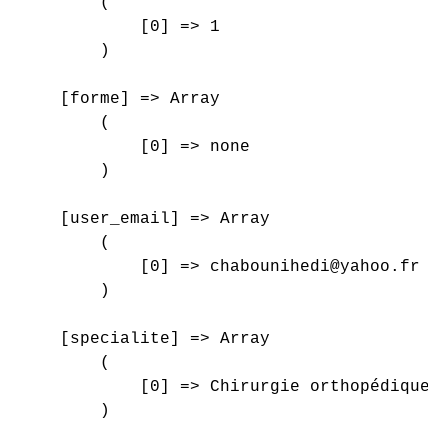
        (

            [0] => 1

        )

    [forme] => Array

        (

            [0] => none

        )

    [user_email] => Array

        (

            [0] => chabounihedi@yahoo.fr

        )

    [specialite] => Array

        (

            [0] => Chirurgie orthopédique e
        )
