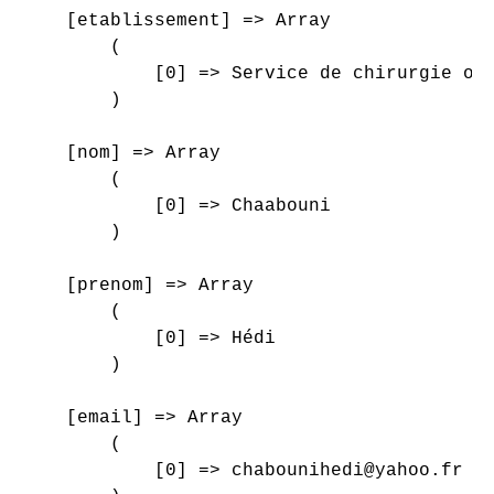
    [etablissement] => Array

        (

            [0] => Service de chirurgie ort
        )

    [nom] => Array

        (

            [0] => Chaabouni

        )

    [prenom] => Array

        (

            [0] => Hédi

        )

    [email] => Array

        (

            [0] => chabounihedi@yahoo.fr
