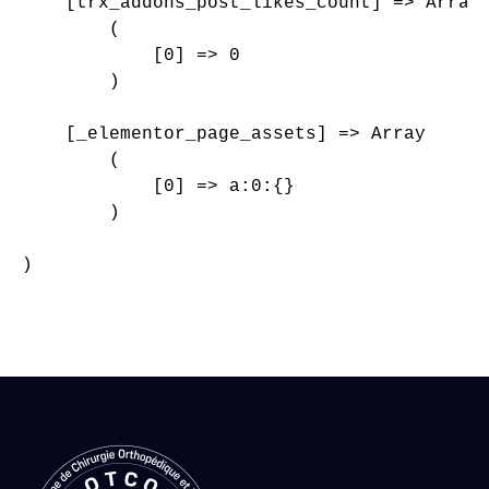
    [trx_addons_post_likes_count] => Array

        (

            [0] => 0

        )

    [_elementor_page_assets] => Array

        (

            [0] => a:0:{}

        )

)
