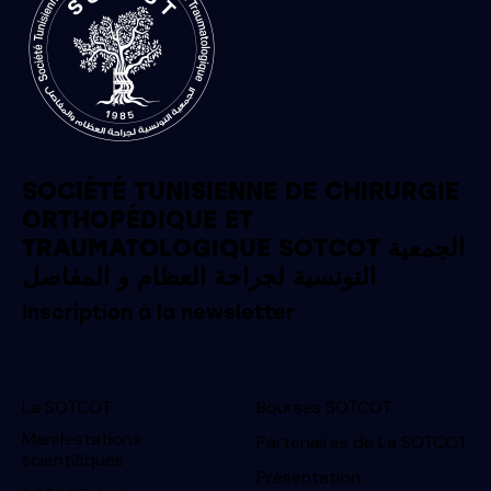
SOCIÉTÉ TUNISIENNE DE CHIRURGIE
ORTHOPÉDIQUE ET
TRAUMATOLOGIQUE SOTCOT الجمعية
التونسية لجراحة العظام و المفاصل
Inscription à la newsletter
La SOTCOT
Bourses SOTCOT
Manifestations
Partenaires de La SOTCOT
scientifiques
Présentation