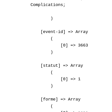
Complications;

        )

    [event-id] => Array

        (

            [0] => 3663

        )

    [statut] => Array

        (

            [0] => 1

        )

    [forme] => Array

        (
