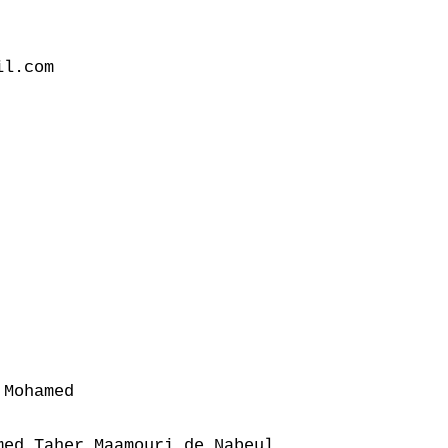
l.com

Mohamed

ed Taher Maamouri de Nabeul
