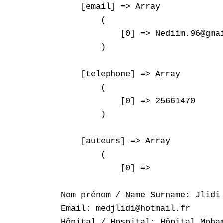
    [email] => Array

        (

            [0] => Nediim.96@gmai
        )

    [telephone] => Array

        (

            [0] => 25661470

        )

    [auteurs] => Array

        (

            [0] => 

Nom prénom / Name Surname: Jlidi 
Email: medjlidi@hotmail.fr

Hôpital / Hospital: Hôpital Moham