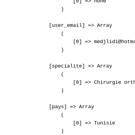
            [0] => none

        )

    [user_email] => Array

        (

            [0] => medjlidi@hotma
        )

    [specialite] => Array

        (

            [0] => Chirurgie orth
        )

    [pays] => Array

        (

            [0] => Tunisie

        )
