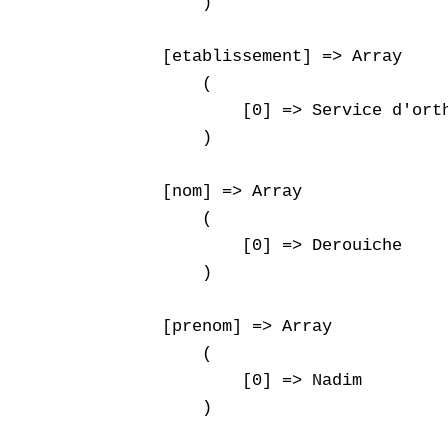
        )

    [etablissement] => Array

        (

            [0] => Service d'ort
        )

    [nom] => Array

        (

            [0] => Derouiche

        )

    [prenom] => Array

        (

            [0] => Nadim

        )
