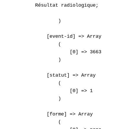
Résultat radiologique;

        )

    [event-id] => Array

        (

            [0] => 3663

        )

    [statut] => Array

        (

            [0] => 1

        )

    [forme] => Array

        (
