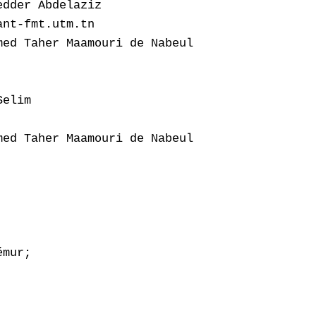
dder Abdelaziz

nt-fmt.utm.tn

ed Taher Maamouri de Nabeul

elim

ed Taher Maamouri de Nabeul

mur;
