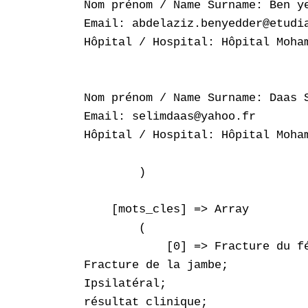
Nom prénom / Name Surname: Ben ye
Email: abdelaziz.benyedder@etudia
Hôpital / Hospital: Hôpital Moham
Nom prénom / Name Surname: Daas S
Email: selimdaas@yahoo.fr

Hôpital / Hospital: Hôpital Moham
        )

    [mots_cles] => Array

        (

            [0] => Fracture du fé
Fracture de la jambe;

Ipsilatéral;

résultat clinique;
