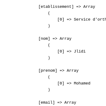
    [etablissement] => Array

        (

            [0] => Service d'ort
        )

    [nom] => Array

        (

            [0] => Jlidi

        )

    [prenom] => Array

        (

            [0] => Mohamed

        )

    [email] => Array
