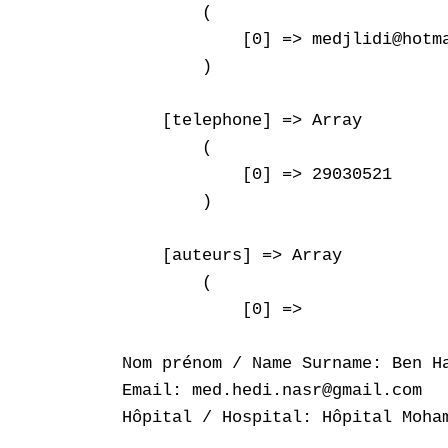
        (

            [0] => medjlidi@hotma
        )

    [telephone] => Array

        (

            [0] => 29030521

        )

    [auteurs] => Array

        (

            [0] => 

Nom prénom / Name Surname: Ben Ha
Email: med.hedi.nasr@gmail.com

Hôpital / Hospital: Hôpital Moham