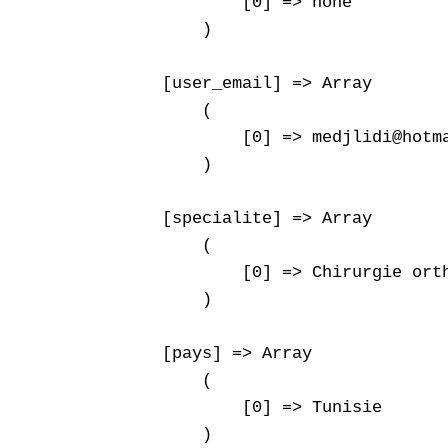
            [0] => none

        )

    [user_email] => Array

        (

            [0] => medjlidi@hotma
        )

    [specialite] => Array

        (

            [0] => Chirurgie orth
        )

    [pays] => Array

        (

            [0] => Tunisie

        )
