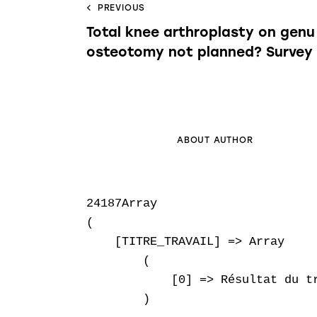
PREVIOUS
Total knee arthroplasty on gen
osteotomy not planned? Survey
ABOUT AUTHOR
24187Array

(

    [TITRE_TRAVAIL] => Array

        (

            [0] => Résultat du t
        )
