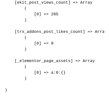
    [ekit_post_views_count] => Array

        (

            [0] => 205

        )

    [trx_addons_post_likes_count] => Array

        (

            [0] => 0

        )

    [_elementor_page_assets] => Array

        (

            [0] => a:0:{}

        )

)
