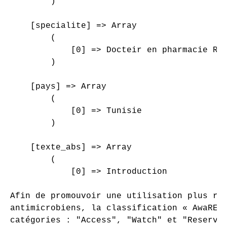
        )

    [specialite] => Array

        (

            [0] => Docteir en pharmacie Rés
        )

    [pays] => Array

        (

            [0] => Tunisie

        )

    [texte_abs] => Array

        (

            [0] => Introduction

Afin de promouvoir une utilisation plus rat
antimicrobiens, la classification « AwaRE »
catégories : "Access", "Watch" et "Reserve"