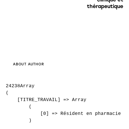
thérapeutique
ABOUT AUTHOR
24238Array

(

    [TITRE_TRAVAIL] => Array

        (

            [0] => Résident en pharmacie cl
        )
