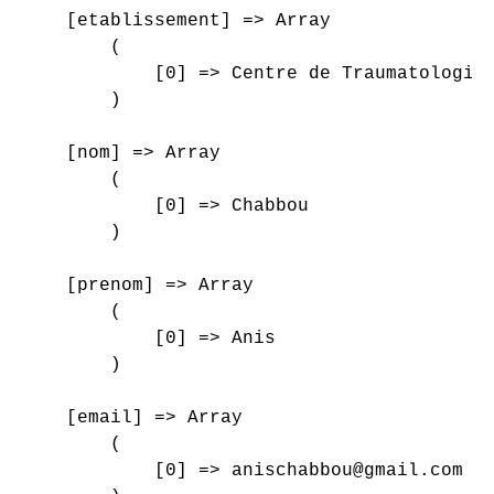
    [etablissement] => Array

        (

            [0] => Centre de Traumatologie 
        )

    [nom] => Array

        (

            [0] => Chabbou

        )

    [prenom] => Array

        (

            [0] => Anis

        )

    [email] => Array

        (

            [0] => anischabbou@gmail.com
