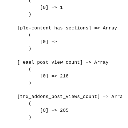
        (

            [0] => 1

        )

    [ple-content_has_sections] => Array

        (

            [0] => 

        )

    [_eael_post_view_count] => Array

        (

            [0] => 216

        )

    [trx_addons_post_views_count] => Array

        (

            [0] => 205

        )
