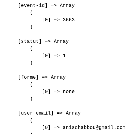
    [event-id] => Array

        (

            [0] => 3663

        )

    [statut] => Array

        (

            [0] => 1

        )

    [forme] => Array

        (

            [0] => none

        )

    [user_email] => Array

        (

            [0] => anischabbou@gmail.com
