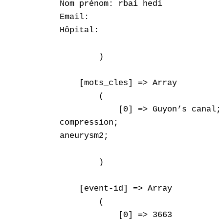
Nom prénom: rbai hedi

Email: 

Hôpital: 

        )

    [mots_cles] => Array

        (

            [0] => Guyon’s canal;
compression;

aneurysm2;

        )

    [event-id] => Array

        (

            [0] => 3663
