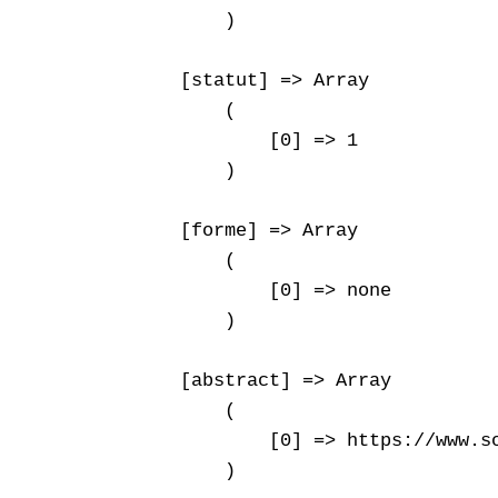
        )

    [statut] => Array

        (

            [0] => 1

        )

    [forme] => Array

        (

            [0] => none

        )

    [abstract] => Array

        (

            [0] => https://www.s
        )
