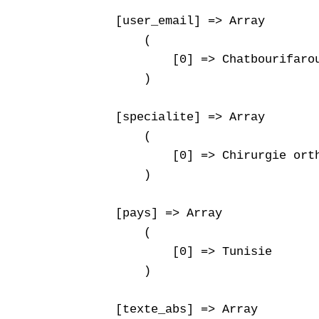
    [user_email] => Array

        (

            [0] => Chatbourifarou
        )

    [specialite] => Array

        (

            [0] => Chirurgie orth
        )

    [pays] => Array

        (

            [0] => Tunisie

        )

    [texte_abs] => Array
