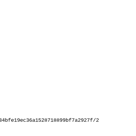
34bfe19ec36a1528718899bf7a2927f/2024/03/canal-