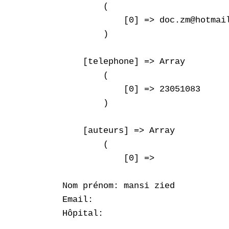
        (

            [0] => doc.zm@hotmail
        )

    [telephone] => Array

        (

            [0] => 23051083

        )

    [auteurs] => Array

        (

            [0] => 

Nom prénom: mansi zied

Email: 

Hôpital: 
