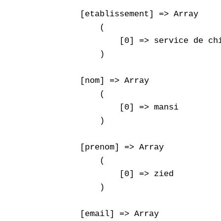
    [etablissement] => Array

        (

            [0] => service de chi
        )

    [nom] => Array

        (

            [0] => mansi

        )

    [prenom] => Array

        (

            [0] => zied

        )

    [email] => Array
