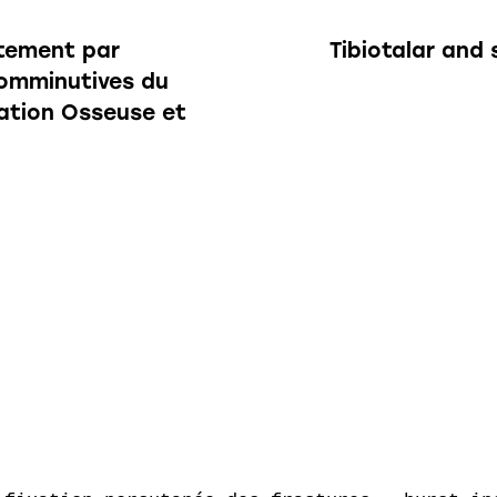
itement par
Tibiotalar and 
omminutives du
dation Osseuse et