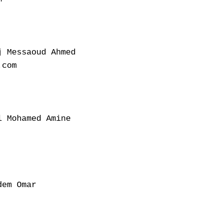
 Messaoud Ahmed

com

 Mohamed Amine

em Omar
