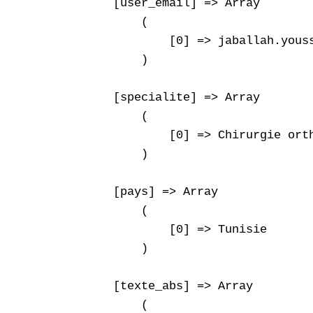
    [user_email] => Array

        (

            [0] => jaballah.youss
        )

    [specialite] => Array

        (

            [0] => Chirurgie orth
        )

    [pays] => Array

        (

            [0] => Tunisie

        )

    [texte_abs] => Array

        (
