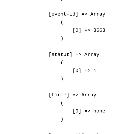
    [event-id] => Array

        (

            [0] => 3663

        )

    [statut] => Array

        (

            [0] => 1

        )

    [forme] => Array

        (

            [0] => none

        )
