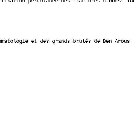
 fixation percutanée des fractures « burst in
matologie et des grands brûlés de Ben Arous
