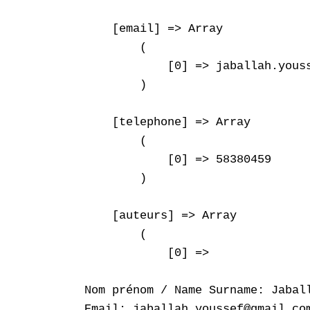
    [email] => Array

        (

            [0] => jaballah.youss
        )

    [telephone] => Array

        (

            [0] => 58380459

        )

    [auteurs] => Array

        (

            [0] => 

Nom prénom / Name Surname: Jaball
Email: jaballah.youssef@gmail.com