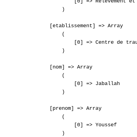
            [0] => Relèvement et
        )

    [etablissement] => Array

        (

            [0] => Centre de trau
        )

    [nom] => Array

        (

            [0] => Jaballah

        )

    [prenom] => Array

        (

            [0] => Youssef

        )
