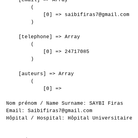
        (

            [0] => saibifiras7@gmail.com

        )

    [telephone] => Array

        (

            [0] => 24717085

        )

    [auteurs] => Array

        (

            [0] => 

Nom prénom / Name Surname: SAYBI Firas

Email: Saibifiras7@gmail.com

Hôpital / Hospital: Hôpital Universitaire S