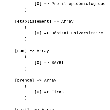
            [0] => Profil épidémiologique d
        )

    [etablissement] => Array

        (

            [0] => Hôpital universitaire Sa
        )

    [nom] => Array

        (

            [0] => SAYBI

        )

    [prenom] => Array

        (

            [0] => Firas

        )

    [email] => Array
