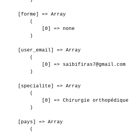
    [forme] => Array

        (

            [0] => none

        )

    [user_email] => Array

        (

            [0] => saibifiras7@gmail.com

        )

    [specialite] => Array

        (

            [0] => Chirurgie orthopédique e
        )

    [pays] => Array

        (
