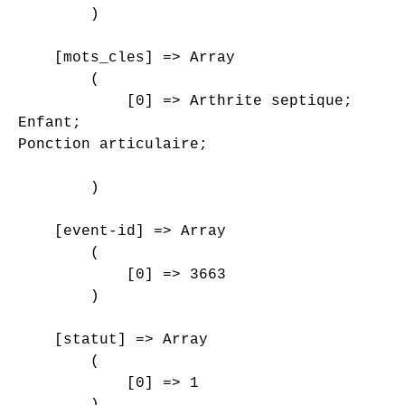
        )

    [mots_cles] => Array

        (

            [0] => Arthrite septique;

Enfant;

Ponction articulaire;

        )

    [event-id] => Array

        (

            [0] => 3663

        )

    [statut] => Array

        (

            [0] => 1

        )
