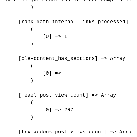
        )

    [rank_math_internal_links_processed] =>
        (

            [0] => 1

        )

    [ple-content_has_sections] => Array

        (

            [0] => 

        )

    [_eael_post_view_count] => Array

        (

            [0] => 207

        )

    [trx_addons_post_views_count] => Array
