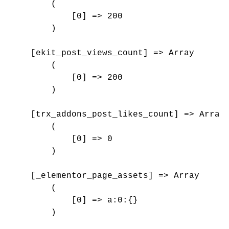
        (

            [0] => 200

        )

    [ekit_post_views_count] => Array

        (

            [0] => 200

        )

    [trx_addons_post_likes_count] => Array

        (

            [0] => 0

        )

    [_elementor_page_assets] => Array

        (

            [0] => a:0:{}

        )
