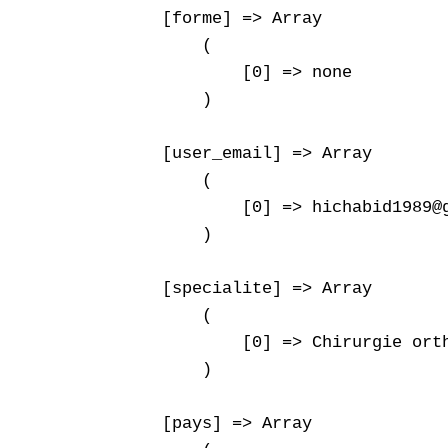
    [forme] => Array

        (

            [0] => none

        )

    [user_email] => Array

        (

            [0] => hichabid1989@g
        )

    [specialite] => Array

        (

            [0] => Chirurgie orth
        )

    [pays] => Array
