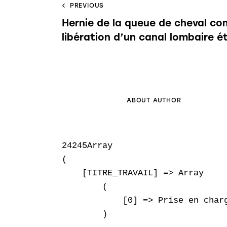
PREVIOUS
Hernie de la queue de cheval co
libération d’un canal lombaire ét
ABOUT AUTHOR
24245Array

(

    [TITRE_TRAVAIL] => Array

        (

            [0] => Prise en char
        )
