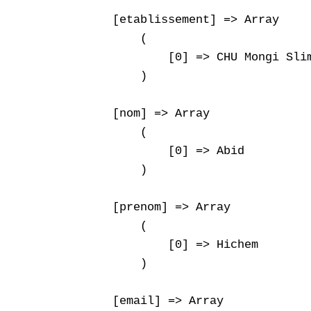
    [etablissement] => Array

        (

            [0] => CHU Mongi Slim
        )

    [nom] => Array

        (

            [0] => Abid

        )

    [prenom] => Array

        (

            [0] => Hichem

        )

    [email] => Array
