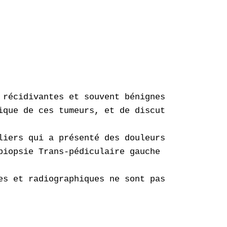
 récidivantes et souvent bénignes. Leur trait
ique de ces tumeurs, et de discuter l’indicati
liers qui a présenté des douleurs de la charn
biopsie Trans-pédiculaire gauche .L’examen an
es et radiographiques ne sont pas spécifiques