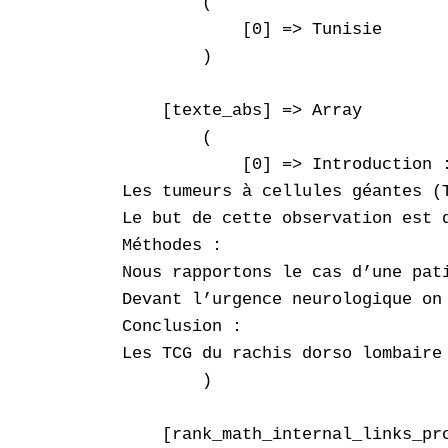
        (

            [0] => Tunisie

        )

    [texte_abs] => Array

        (

            [0] => Introduction :
Les tumeurs à cellules géantes (
Le but de cette observation est 
Méthodes :

Nous rapportons le cas d’une pat
Devant l’urgence neurologique on
Conclusion :

Les TCG du rachis dorso lombaire
        )

    [rank_math_internal_links_pro