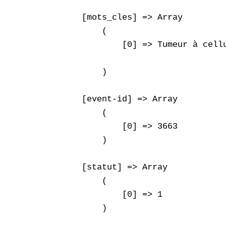
    [mots_cles] => Array

        (

            [0] => Tumeur à cellu
        )

    [event-id] => Array

        (

            [0] => 3663

        )

    [statut] => Array

        (

            [0] => 1

        )
