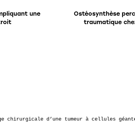
mpliquant une
Ostéosynthèse perc
roit
traumatique chez
ge chirurgicale d’une tumeur à cellules géante