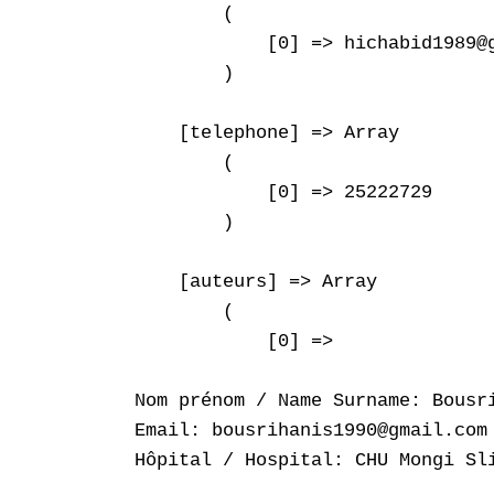
        (

            [0] => hichabid1989@g
        )

    [telephone] => Array

        (

            [0] => 25222729

        )

    [auteurs] => Array

        (

            [0] => 

Nom prénom / Name Surname: Bousri
Email: bousrihanis1990@gmail.com

Hôpital / Hospital: CHU Mongi Sli