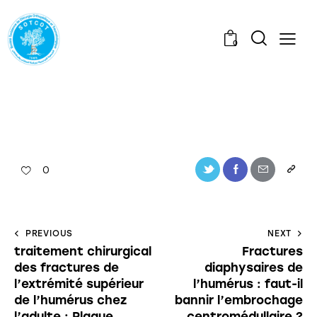
0
0
PREVIOUS
NEXT
traitement chirurgical
Fractures
des fractures de
diaphysaires de
l’extrémité supérieur
l’humérus : faut-il
de l’humérus chez
bannir l’embrochage
l’adulte : Plaque
centromédullaire ?