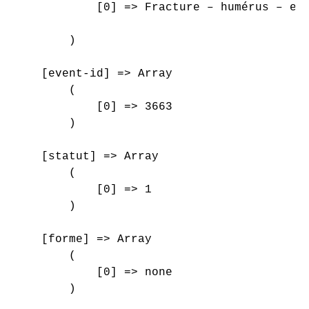
            [0] => Fracture – humérus – ext
        )

    [event-id] => Array

        (

            [0] => 3663

        )

    [statut] => Array

        (

            [0] => 1

        )

    [forme] => Array

        (

            [0] => none

        )
