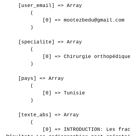
    [user_email] => Array

        (

            [0] => mootezbedu@gmail.com

        )

    [specialite] => Array

        (

            [0] => Chirurgie orthopédique e
        )

    [pays] => Array

        (

            [0] => Tunisie

        )

    [texte_abs] => Array

        (

            [0] => INTRODUCTION: Les fract