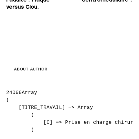
versus Clou.
ABOUT AUTHOR
24066Array

(

    [TITRE_TRAVAIL] => Array

        (

            [0] => Prise en charge chirurgi
        )
