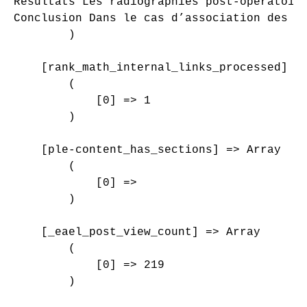
Résultats Les radiographies post-opératoir
Conclusion Dans le cas d’association des l
        )

    [rank_math_internal_links_processed] =>
        (

            [0] => 1

        )

    [ple-content_has_sections] => Array

        (

            [0] => 

        )

    [_eael_post_view_count] => Array

        (

            [0] => 219

        )
