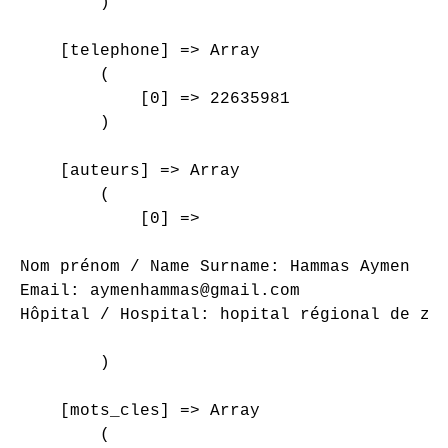
        )

    [telephone] => Array

        (

            [0] => 22635981

        )

    [auteurs] => Array

        (

            [0] => 

Nom prénom / Name Surname: Hammas Aymen

Email: aymenhammas@gmail.com

Hôpital / Hospital: hopital régional de zag
        )

    [mots_cles] => Array

        (
