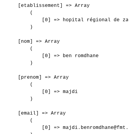
    [etablissement] => Array

        (

            [0] => hopital régional de zagh
        )

    [nom] => Array

        (

            [0] => ben romdhane

        )

    [prenom] => Array

        (

            [0] => majdi

        )

    [email] => Array

        (

            [0] => majdi.benromdhane@fmt.ut