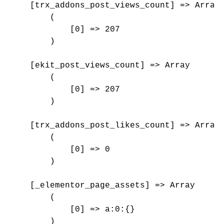
    [trx_addons_post_views_count] => Array

        (

            [0] => 207

        )

    [ekit_post_views_count] => Array

        (

            [0] => 207

        )

    [trx_addons_post_likes_count] => Array

        (

            [0] => 0

        )

    [_elementor_page_assets] => Array

        (

            [0] => a:0:{}

        )
