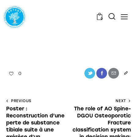
0
0
PREVIOUS
NEXT
Poster :
The role of AO Spine-
Reconstruction d’une
DGOU Osteoporotic
perte de substance
Fracture
tibiale suite à une
classification system
exérèse d’un
in decision making: