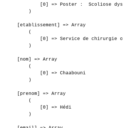
            [0] => Poster :  Scoliose dystr
        )

    [etablissement] => Array

        (

            [0] => Service de chirurgie ort
        )

    [nom] => Array

        (

            [0] => Chaabouni

        )

    [prenom] => Array

        (

            [0] => Hédi

        )

    [email] => Array
