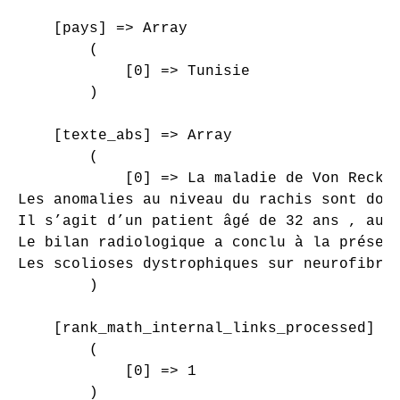
    [pays] => Array

        (

            [0] => Tunisie

        )

    [texte_abs] => Array

        (

            [0] => La maladie de Von Reckli
Les anomalies au niveau du rachis sont domi
Il s’agit d’un patient âgé de 32 ans , aux
Le bilan radiologique a conclu à la présen
Les scolioses dystrophiques sur neurofibro
        )

    [rank_math_internal_links_processed] =>
        (

            [0] => 1

        )
