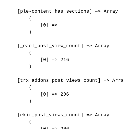
    [ple-content_has_sections] => Array

        (

            [0] => 

        )

    [_eael_post_view_count] => Array

        (

            [0] => 216

        )

    [trx_addons_post_views_count] => Array

        (

            [0] => 206

        )

    [ekit_post_views_count] => Array

        (

            [0] => 206
