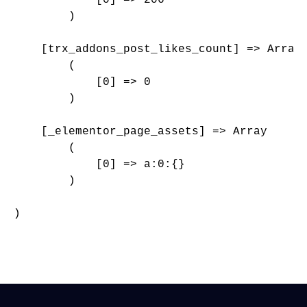
        )

    [trx_addons_post_likes_count] => Array

        (

            [0] => 0

        )

    [_elementor_page_assets] => Array

        (

            [0] => a:0:{}

        )

)
