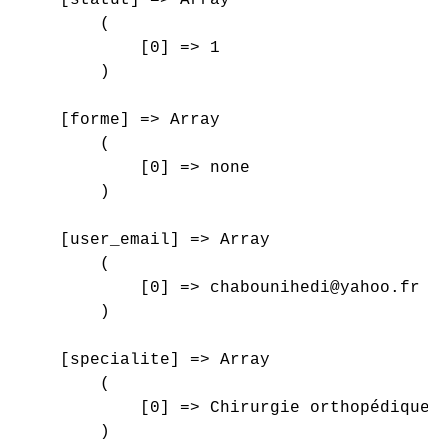
        (

            [0] => 1

        )

    [forme] => Array

        (

            [0] => none

        )

    [user_email] => Array

        (

            [0] => chabounihedi@yahoo.fr

        )

    [specialite] => Array

        (

            [0] => Chirurgie orthopédique e
        )
