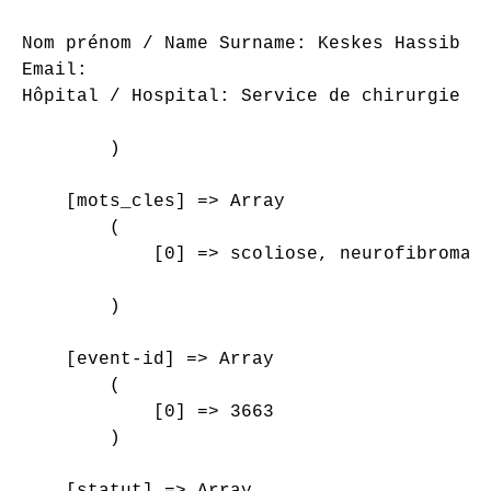
Nom prénom / Name Surname: Keskes Hassib

Email: 

Hôpital / Hospital: Service de chirurgie or
        )

    [mots_cles] => Array

        (

            [0] => scoliose, neurofibromato
        )

    [event-id] => Array

        (

            [0] => 3663

        )

    [statut] => Array
