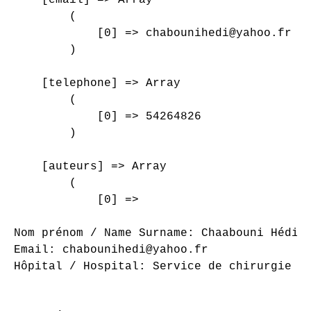
        (

            [0] => chabounihedi@yahoo.fr

        )

    [telephone] => Array

        (

            [0] => 54264826

        )

    [auteurs] => Array

        (

            [0] => 

Nom prénom / Name Surname: Chaabouni Hédi

Email: chabounihedi@yahoo.fr

Hôpital / Hospital: Service de chirurgie or