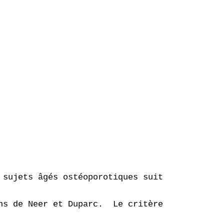
 sujets âgés ostéoporotiques suite à des chut
ns de Neer et Duparc.  Le critère de jugement