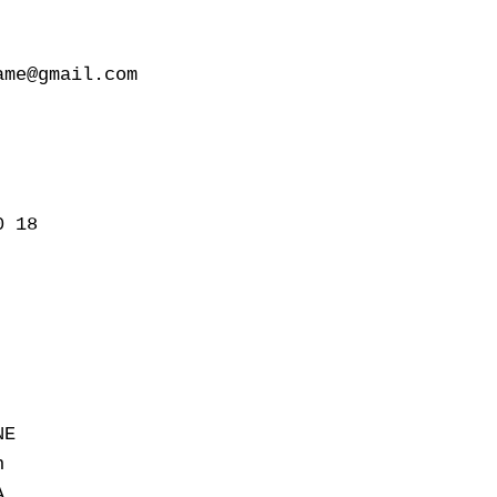
me@gmail.com

 18

E




