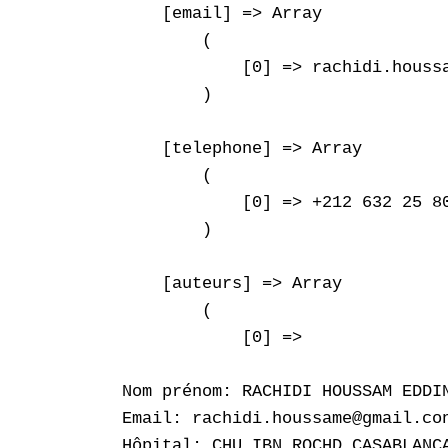
    [email] => Array

        (

            [0] => rachidi.houssa
        )

    [telephone] => Array

        (

            [0] => +212 632 25 80
        )

    [auteurs] => Array

        (

            [0] => 

Nom prénom: RACHIDI HOUSSAM EDDIN
Email: rachidi.houssame@gmail.con
Hôpital: CHU IBN ROCHD CASABLANCA