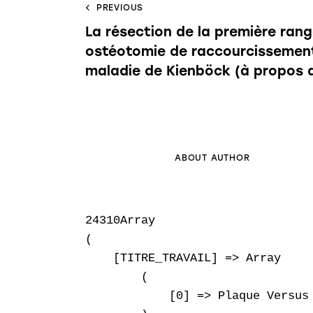
PREVIOUS
La résection de la première ran
ostéotomie de raccourcissement
maladie de Kienböck (à propos 
ABOUT AUTHOR
24310Array

(

    [TITRE_TRAVAIL] => Array

        (

            [0] => Plaque Versus