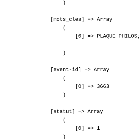
        )

    [mots_cles] => Array

        (

            [0] => PLAQUE PHILOS;
        )

    [event-id] => Array

        (

            [0] => 3663

        )

    [statut] => Array

        (

            [0] => 1

        )
