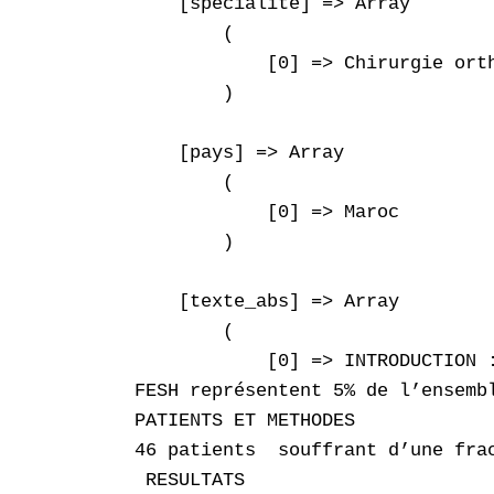
    [specialite] => Array

        (

            [0] => Chirurgie orth
        )

    [pays] => Array

        (

            [0] => Maroc

        )

    [texte_abs] => Array

        (

            [0] => INTRODUCTION :
FESH représentent 5% de l’ensemb
PATIENTS ET METHODES

46 patients  souffrant d’une fra
 RESULTATS
