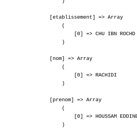
        )

    [etablissement] => Array

        (

            [0] => CHU IBN ROCHD 
        )

    [nom] => Array

        (

            [0] => RACHIDI

        )

    [prenom] => Array

        (

            [0] => HOUSSAM EDDINE
        )
