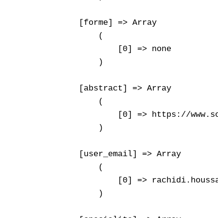
    [forme] => Array

        (

            [0] => none

        )

    [abstract] => Array

        (

            [0] => https://www.s
        )

    [user_email] => Array

        (

            [0] => rachidi.houssa
        )
