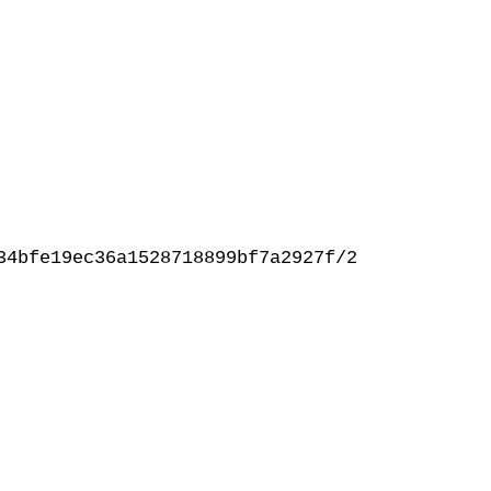
34bfe19ec36a1528718899bf7a2927f/2024/03/plaque