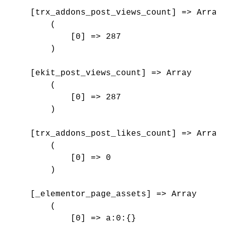
    [trx_addons_post_views_count] => Array

        (

            [0] => 287

        )

    [ekit_post_views_count] => Array

        (

            [0] => 287

        )

    [trx_addons_post_likes_count] => Array

        (

            [0] => 0

        )

    [_elementor_page_assets] => Array

        (

            [0] => a:0:{}
