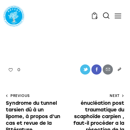
0
0
PREVIOUS
NEXT
Syndrome du tunnel
énucléation post
tarsien dû à un
traumatique du
lipome, à propos d’un
scaphoïde carpien ,
cas et revue de la
faut-il procéder a la
littérature.
résection de la