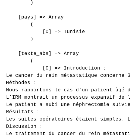
        )

    [pays] => Array

        (

            [0] => Tunisie

        )

    [texte_abs] => Array

        (

            [0] => Introduction :

Le cancer du rein métastatique concerne 30
Méthodes :

Nous rapportons le cas d’un patient âgé de
L’IRM montrait un processus expansif de l’
Le patient a subi une néphrectomie suivie 
Résultats :

Les suites opératoires étaient simples. La 
Discussion :

Le traitement du cancer du rein métastatiq