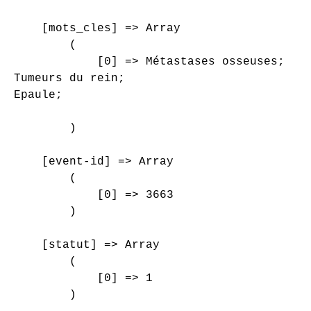
    [mots_cles] => Array

        (

            [0] => Métastases osseuses;

Tumeurs du rein;

Epaule;

        )

    [event-id] => Array

        (

            [0] => 3663

        )

    [statut] => Array

        (

            [0] => 1

        )
