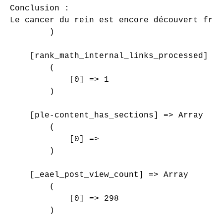
Conclusion :

Le cancer du rein est encore découvert fré
        )

    [rank_math_internal_links_processed] =>
        (

            [0] => 1

        )

    [ple-content_has_sections] => Array

        (

            [0] => 

        )

    [_eael_post_view_count] => Array

        (

            [0] => 298

        )
