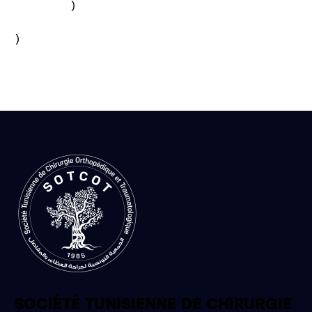
        )

)

SOCIÉTÉ TUNISIENNE DE CHIRURGIE