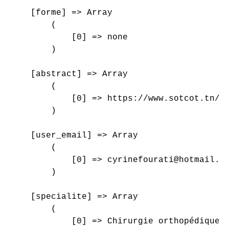
    [forme] => Array

        (

            [0] => none

        )

    [abstract] => Array

        (

            [0] => https://www.sotcot.tn/wp
        )

    [user_email] => Array

        (

            [0] => cyrinefourati@hotmail.fr
        )

    [specialite] => Array

        (

            [0] => Chirurgie orthopédique e