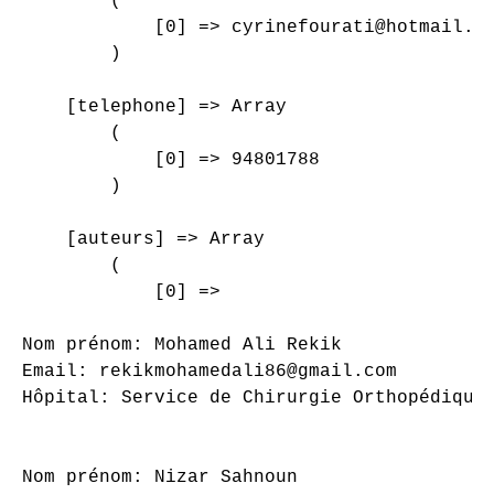
        (

            [0] => cyrinefourati@hotmail.fr
        )

    [telephone] => Array

        (

            [0] => 94801788

        )

    [auteurs] => Array

        (

            [0] => 

Nom prénom: Mohamed Ali Rekik

Email: rekikmohamedali86@gmail.com

Hôpital: Service de Chirurgie Orthopédique 
Nom prénom: Nizar Sahnoun
