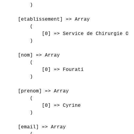
        )

    [etablissement] => Array

        (

            [0] => Service de Chirurgie Ort
        )

    [nom] => Array

        (

            [0] => Fourati

        )

    [prenom] => Array

        (

            [0] => Cyrine

        )

    [email] => Array
