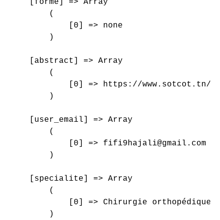
    [forme] => Array

        (

            [0] => none

        )

    [abstract] => Array

        (

            [0] => https://www.sotcot.tn/wp
        )

    [user_email] => Array

        (

            [0] => fifi9hajali@gmail.com

        )

    [specialite] => Array

        (

            [0] => Chirurgie orthopédique e
        )
