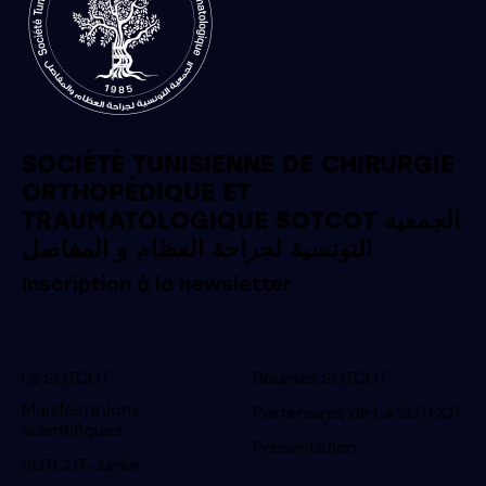
SOCIÉTÉ TUNISIENNE DE CHIRURGIE
ORTHOPÉDIQUE ET
TRAUMATOLOGIQUE SOTCOT الجمعية
التونسية لجراحة العظام و المفاصل
Inscription à la newsletter
La SOTCOT
Bourses SOTCOT
Manifestations
Partenaires de La SOTCOT
scientifiques
Présentation
SOTCOT Junior