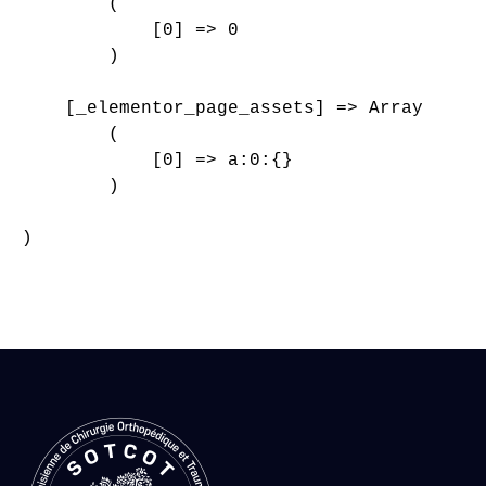
        (

            [0] => 0

        )

    [_elementor_page_assets] => Array

        (

            [0] => a:0:{}

        )

)
