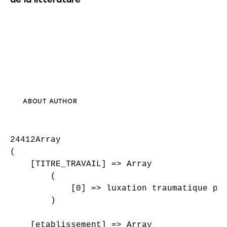
ABOUT AUTHOR
24412Array

(

    [TITRE_TRAVAIL] => Array

        (

            [0] => luxation traumatique pur
        )

    [etablissement] => Array
