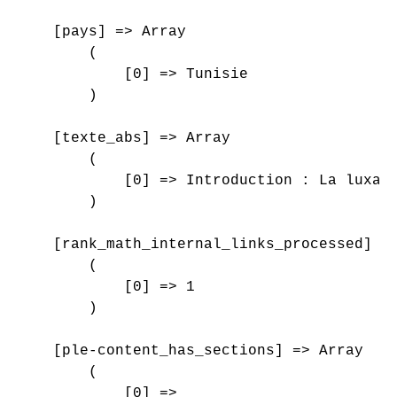
    [pays] => Array

        (

            [0] => Tunisie

        )

    [texte_abs] => Array

        (

            [0] => Introduction : La luxat
        )

    [rank_math_internal_links_processed] =>
        (

            [0] => 1

        )

    [ple-content_has_sections] => Array

        (

            [0] => 
