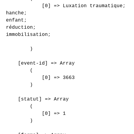
            [0] => Luxation traumatique;

hanche;

enfant;

réduction;

immobilisation;

        )

    [event-id] => Array

        (

            [0] => 3663

        )

    [statut] => Array

        (

            [0] => 1

        )
