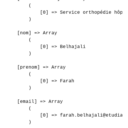
        (

            [0] => Service orthopédie hôpit
        )

    [nom] => Array

        (

            [0] => Belhajali

        )

    [prenom] => Array

        (

            [0] => Farah

        )

    [email] => Array

        (

            [0] => farah.belhajali@etudiant
        )
