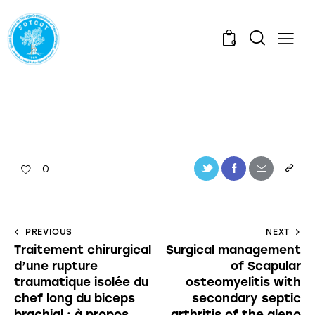
0
0
PREVIOUS
NEXT
Traitement chirurgical
Surgical management
d’une rupture
of Scapular
traumatique isolée du
osteomyelitis with
chef long du biceps
secondary septic
brachial : à propos
arthritis of the gleno