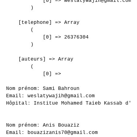
            [0] => weslatywajih@gmail.com

        )

    [telephone] => Array

        (

            [0] => 26376304

        )

    [auteurs] => Array

        (

            [0] => 

Nom prénom: Sami Bahroun

Email: weslatywajih@gmail.com

Hôpital: Institue Mohamed Taieb Kassab d'or
Nom prénom: Anis Bouaziz

Email: bouazizanis70@gmail.com
