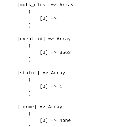
    [mots_cles] => Array

        (

            [0] => 

        )

    [event-id] => Array

        (

            [0] => 3663

        )

    [statut] => Array

        (

            [0] => 1

        )

    [forme] => Array

        (

            [0] => none
