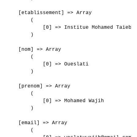
    [etablissement] => Array

        (

            [0] => Institue Mohamed Taieb K
        )

    [nom] => Array

        (

            [0] => Oueslati

        )

    [prenom] => Array

        (

            [0] => Mohamed Wajih

        )

    [email] => Array

        (
