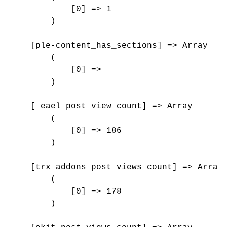
            [0] => 1

        )

    [ple-content_has_sections] => Array

        (

            [0] => 

        )

    [_eael_post_view_count] => Array

        (

            [0] => 186

        )

    [trx_addons_post_views_count] => Array

        (

            [0] => 178

        )
