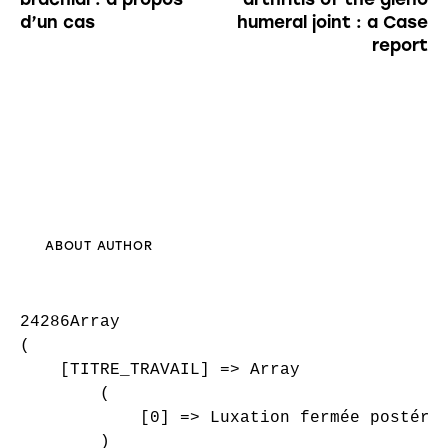
d’un cas
humeral joint : a Case
report
ABOUT AUTHOR
24286Array

(

    [TITRE_TRAVAIL] => Array

        (

            [0] => Luxation fermée postérie
        )
