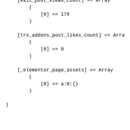
    [ekit_post_views_count] => Array

        (

            [0] => 178

        )

    [trx_addons_post_likes_count] => Array

        (

            [0] => 0

        )

    [_elementor_page_assets] => Array

        (

            [0] => a:0:{}

        )

)
