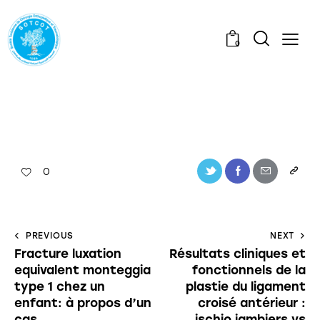
0
0
PREVIOUS
NEXT
Fracture luxation
Résultats cliniques et
equivalent monteggia
fonctionnels de la
type 1 chez un
plastie du ligament
enfant: à propos d’un
croisé antérieur :
cas
ischio jambiers vs