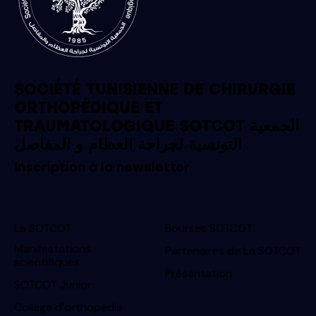
SOCIÉTÉ TUNISIENNE DE CHIRURGIE
ORTHOPÉDIQUE ET
TRAUMATOLOGIQUE SOTCOT الجمعية
التونسية لجراحة العظام و المفاصل
Inscription à la newsletter
La SOTCOT
Bourses SOTCOT
Manifestations
Partenaires de La SOTCOT
scientifiques
Présentation
SOTCOT Junior
College d’orthopedie