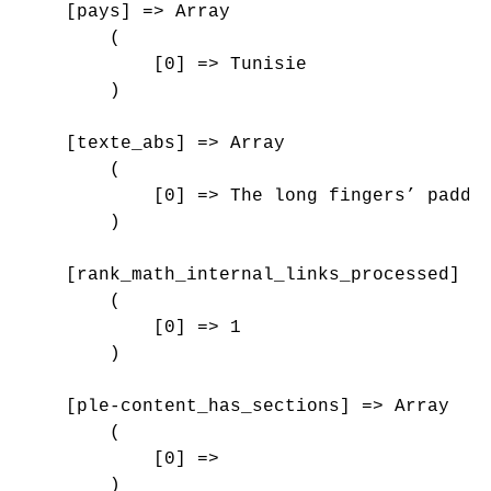
    [pays] => Array

        (

            [0] => Tunisie

        )

    [texte_abs] => Array

        (

            [0] => The long fingers’ paddl
        )

    [rank_math_internal_links_processed] =>
        (

            [0] => 1

        )

    [ple-content_has_sections] => Array

        (

            [0] => 

        )
