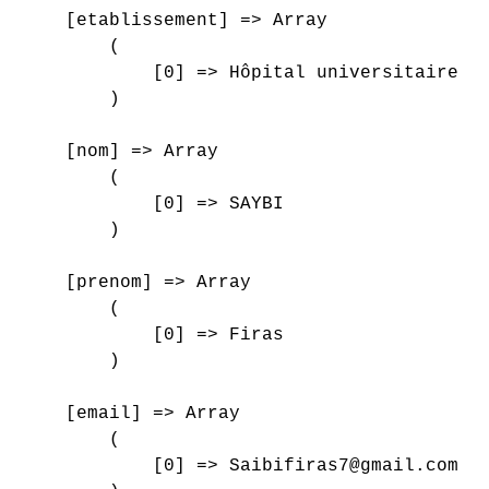
    [etablissement] => Array

        (

            [0] => Hôpital universitaire sa
        )

    [nom] => Array

        (

            [0] => SAYBI

        )

    [prenom] => Array

        (

            [0] => Firas

        )

    [email] => Array

        (

            [0] => Saibifiras7@gmail.com
