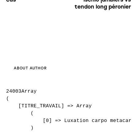
tendon long péronier
ABOUT AUTHOR
24003Array

(

    [TITRE_TRAVAIL] => Array

        (

            [0] => Luxation carpo metacarpi
        )
