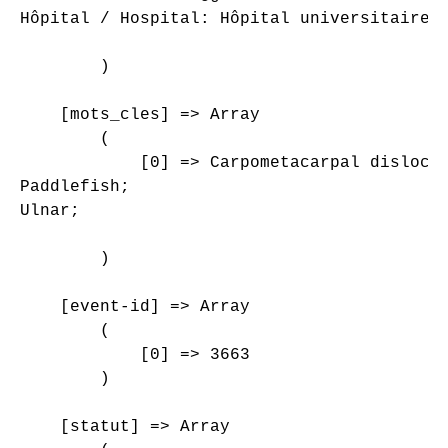
Hôpital / Hospital: Hôpital universitaire S
        )

    [mots_cles] => Array

        (

            [0] => Carpometacarpal dislocat
Paddlefish;

Ulnar;

        )

    [event-id] => Array

        (

            [0] => 3663

        )

    [statut] => Array
