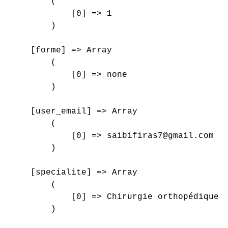
        (

            [0] => 1

        )

    [forme] => Array

        (

            [0] => none

        )

    [user_email] => Array

        (

            [0] => saibifiras7@gmail.com

        )

    [specialite] => Array

        (

            [0] => Chirurgie orthopédique e
        )
