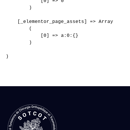
            [0] => 0

        )

    [_elementor_page_assets] => Array

        (

            [0] => a:0:{}

        )

)
