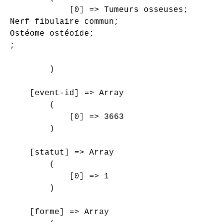
            [0] => Tumeurs osseuses;

Nerf fibulaire commun;

Ostéome ostéoïde;

;

        )

    [event-id] => Array

        (

            [0] => 3663

        )

    [statut] => Array

        (

            [0] => 1

        )

    [forme] => Array
