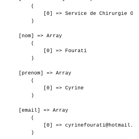
        (

            [0] => Service de Chirurgie Ort
        )

    [nom] => Array

        (

            [0] => Fourati

        )

    [prenom] => Array

        (

            [0] => Cyrine

        )

    [email] => Array

        (

            [0] => cyrinefourati@hotmail.fr
        )
