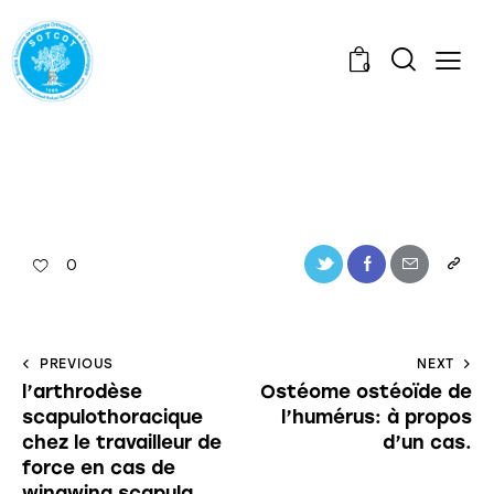
0
0
PREVIOUS
NEXT
l’arthrodèse
Ostéome ostéoïde de
scapulothoracique
l’humérus: à propos
chez le travailleur de
d’un cas.
force en cas de
wingwing scapula