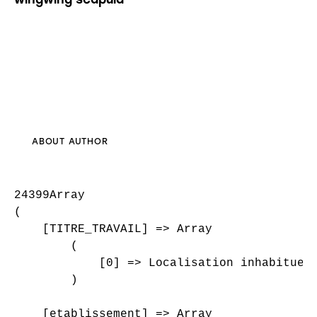
ABOUT AUTHOR
24399Array

(

    [TITRE_TRAVAIL] => Array

        (

            [0] => Localisation inhabituell
        )

    [etablissement] => Array
