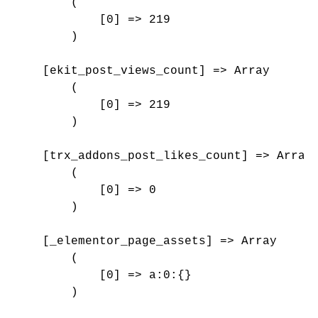
        (

            [0] => 219

        )

    [ekit_post_views_count] => Array

        (

            [0] => 219

        )

    [trx_addons_post_likes_count] => Array

        (

            [0] => 0

        )

    [_elementor_page_assets] => Array

        (

            [0] => a:0:{}

        )
