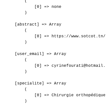
        (

            [0] => none

        )

    [abstract] => Array

        (

            [0] => https://www.sotcot.tn/wp
        )

    [user_email] => Array

        (

            [0] => cyrinefourati@hotmail.fr
        )

    [specialite] => Array

        (

            [0] => Chirurgie orthopédique e
        )
