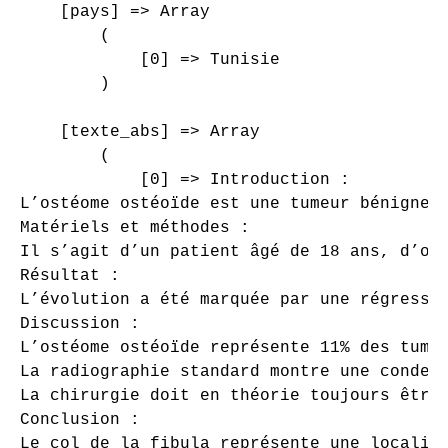
    [pays] => Array

        (

            [0] => Tunisie

        )

    [texte_abs] => Array

        (

            [0] => Introduction :

L’ostéome ostéoïde est une tumeur bénigne 
Matériels et méthodes :

Il s’agit d’un patient âgé de 18 ans, d’or
Résultat :

L’évolution a été marquée par une régressi
Discussion :

L’ostéome ostéoïde représente 11% des tumeu
La radiographie standard montre une conden
La chirurgie doit en théorie toujours être 
Conclusion :

Le col de la fibula représente une localis