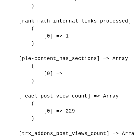
        )

    [rank_math_internal_links_processed] =>
        (

            [0] => 1

        )

    [ple-content_has_sections] => Array

        (

            [0] => 

        )

    [_eael_post_view_count] => Array

        (

            [0] => 229

        )

    [trx_addons_post_views_count] => Array
