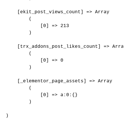
    [ekit_post_views_count] => Array

        (

            [0] => 213

        )

    [trx_addons_post_likes_count] => Array

        (

            [0] => 0

        )

    [_elementor_page_assets] => Array

        (

            [0] => a:0:{}

        )

)
