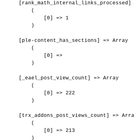
    [rank_math_internal_links_processed] =>
        (

            [0] => 1

        )

    [ple-content_has_sections] => Array

        (

            [0] => 

        )

    [_eael_post_view_count] => Array

        (

            [0] => 222

        )

    [trx_addons_post_views_count] => Array

        (

            [0] => 213

        )
