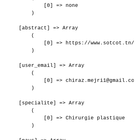
            [0] => none

        )

    [abstract] => Array

        (

            [0] => https://www.sotcot.tn/wp
        )

    [user_email] => Array

        (

            [0] => chiraz.mejri1@gmail.com

        )

    [specialite] => Array

        (

            [0] => Chirurgie plastique

        )
