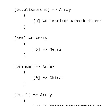
    [etablissement] => Array

        (

            [0] => Institut Kassab d'Orthop
        )

    [nom] => Array

        (

            [0] => Mejri

        )

    [prenom] => Array

        (

            [0] => Chiraz

        )

    [email] => Array

        (
