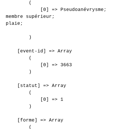
        (

            [0] => Pseudoanévrysme;

membre supérieur;

plaie;

        )

    [event-id] => Array

        (

            [0] => 3663

        )

    [statut] => Array

        (

            [0] => 1

        )

    [forme] => Array

        (
