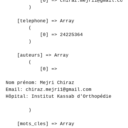
            [0] => chiraz.mejri1@gmail.com

        )

    [telephone] => Array

        (

            [0] => 24225364

        )

    [auteurs] => Array

        (

            [0] => 

Nom prénom: Mejri Chiraz

Email: chiraz.mejri1@gmail.com

Hôpital: Institut Kassab d'Orthopédie

        )

    [mots_cles] => Array
