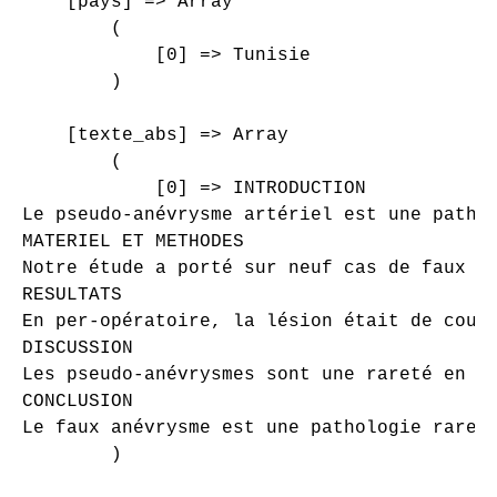
    [pays] => Array

        (

            [0] => Tunisie

        )

    [texte_abs] => Array

        (

            [0] => INTRODUCTION

Le pseudo-anévrysme artériel est une patho
MATERIEL ET METHODES

Notre étude a porté sur neuf cas de faux a
RESULTATS 

En per-opératoire, la lésion était de coul
DISCUSSION 

Les pseudo-anévrysmes sont une rareté en p
CONCLUSION 

Le faux anévrysme est une pathologie rare, 
        )
