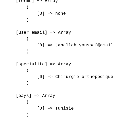
    [forme] => Array

        (

            [0] => none

        )

    [user_email] => Array

        (

            [0] => jaballah.youssef@gmail.c
        )

    [specialite] => Array

        (

            [0] => Chirurgie orthopédique e
        )

    [pays] => Array

        (

            [0] => Tunisie

        )
