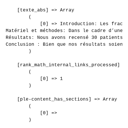
    [texte_abs] => Array

        (

            [0] => Introduction: Les fract
Matériel et méthodes: Dans le cadre d’une 
Résultats: Nous avons recensé 30 patients 
Conclusion : Bien que nos résultats soient
        )

    [rank_math_internal_links_processed] =>
        (

            [0] => 1

        )

    [ple-content_has_sections] => Array

        (

            [0] => 

        )
