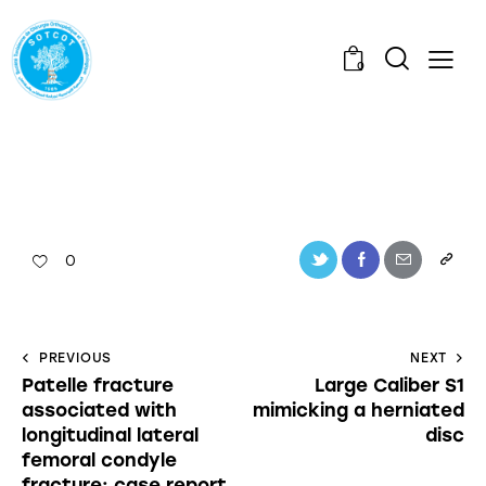
0
0
PREVIOUS
NEXT
Patelle fracture
Large Caliber S1
associated with
mimicking a herniated
longitudinal lateral
disc
femoral condyle
fracture: case report