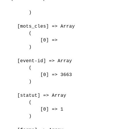
        )

    [mots_cles] => Array

        (

            [0] => 

        )

    [event-id] => Array

        (

            [0] => 3663

        )

    [statut] => Array

        (

            [0] => 1

        )
