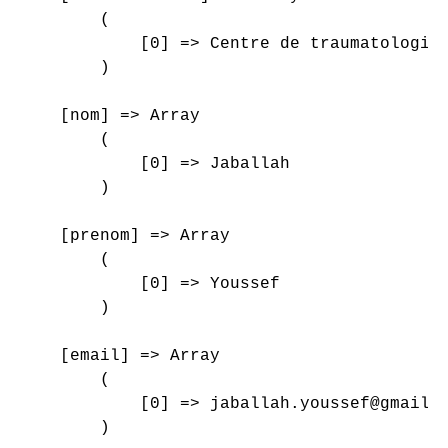
        (

            [0] => Centre de traumatologie 
        )

    [nom] => Array

        (

            [0] => Jaballah

        )

    [prenom] => Array

        (

            [0] => Youssef

        )

    [email] => Array

        (

            [0] => jaballah.youssef@gmail.c
        )
