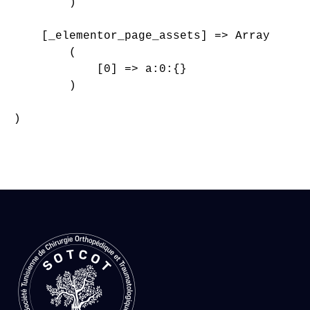
        )

    [_elementor_page_assets] => Array

        (

            [0] => a:0:{}

        )

)
