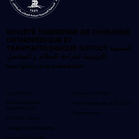
SOCIÉTÉ TUNISIENNE DE CHIRURGIE
ORTHOPÉDIQUE ET
TRAUMATOLOGIQUE SOTCOT الجمعية
التونسية لجراحة العظام و المفاصل
Inscription à la newsletter
La SOTCOT
Bourses SOTCOT
Manifestations
Partenaires de La SOTCOT
scientifiques
Présentation
SOTCOT Junior
College d’orthopedie
Groupes d’etude