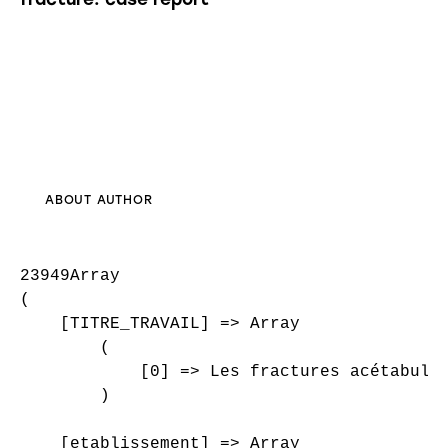
ABOUT AUTHOR
23949Array

(

    [TITRE_TRAVAIL] => Array

        (

            [0] => Les fractures acétabulai
        )

    [etablissement] => Array
