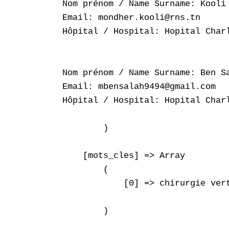
Nom prénom / Name Surname: Kooli 
Email: mondher.kooli@rns.tn

Hôpital / Hospital: Hopital Charl
Nom prénom / Name Surname: Ben Sa
Email: mbensalah9494@gmail.com

Hôpital / Hospital: Hopital Charl
        )

    [mots_cles] => Array

        (

            [0] => chirurgie vert
        )
