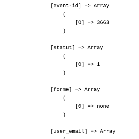
    [event-id] => Array

        (

            [0] => 3663

        )

    [statut] => Array

        (

            [0] => 1

        )

    [forme] => Array

        (

            [0] => none

        )

    [user_email] => Array
