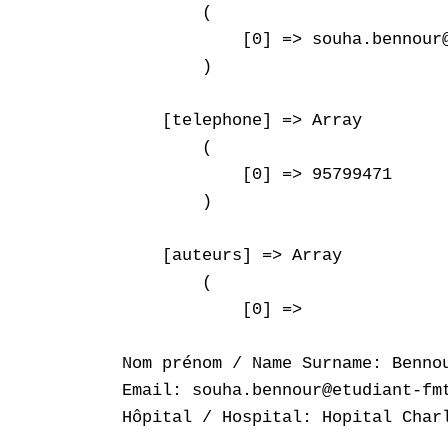
        (

            [0] => souha.bennour@
        )

    [telephone] => Array

        (

            [0] => 95799471

        )

    [auteurs] => Array

        (

            [0] => 

Nom prénom / Name Surname: Bennou
Email: souha.bennour@etudiant-fmt
Hôpital / Hospital: Hopital Charl