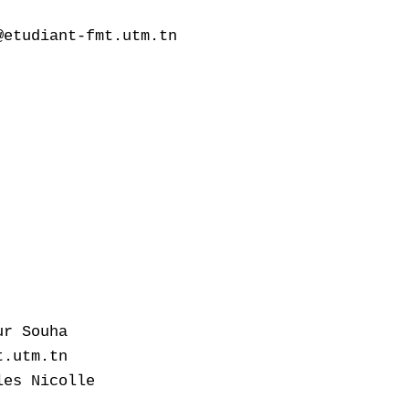
etudiant-fmt.utm.tn

r Souha

.utm.tn

es Nicolle
