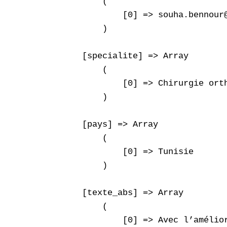
        (

            [0] => souha.bennour@
        )

    [specialite] => Array

        (

            [0] => Chirurgie orth
        )

    [pays] => Array

        (

            [0] => Tunisie

        )

    [texte_abs] => Array

        (

            [0] => Avec l’amélio