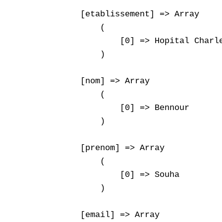
    [etablissement] => Array

        (

            [0] => Hopital Charle
        )

    [nom] => Array

        (

            [0] => Bennour

        )

    [prenom] => Array

        (

            [0] => Souha

        )

    [email] => Array
