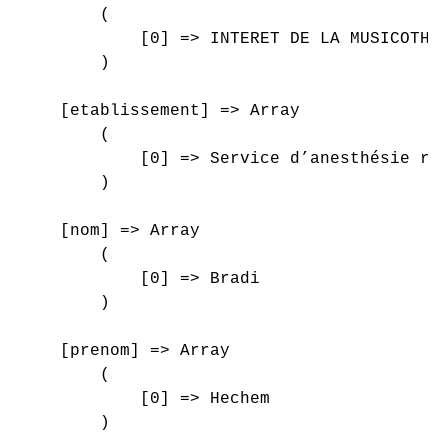
        (

            [0] => INTERET DE LA MUSICOTHER
        )

    [etablissement] => Array

        (

            [0] => Service d’anesthésie réa
        )

    [nom] => Array

        (

            [0] => Bradi

        )

    [prenom] => Array

        (

            [0] => Hechem

        )
