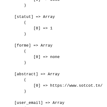
        )

    [statut] => Array

        (

            [0] => 1

        )

    [forme] => Array

        (

            [0] => none

        )

    [abstract] => Array

        (

            [0] => https://www.sotcot.tn/wp
        )

    [user_email] => Array
