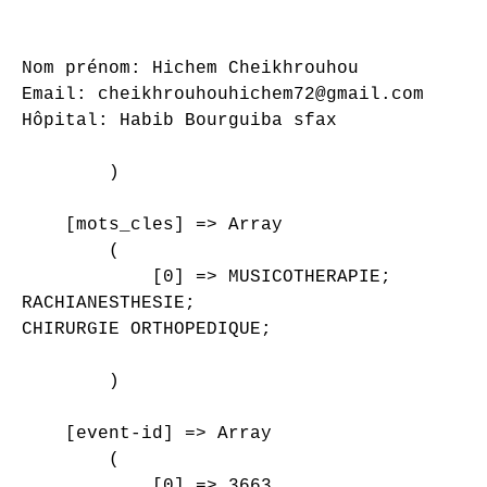
Nom prénom: Hichem Cheikhrouhou

Email: cheikhrouhouhichem72@gmail.com

Hôpital: Habib Bourguiba sfax

        )

    [mots_cles] => Array

        (

            [0] => MUSICOTHERAPIE;

RACHIANESTHESIE;

CHIRURGIE ORTHOPEDIQUE;

        )

    [event-id] => Array

        (

            [0] => 3663
