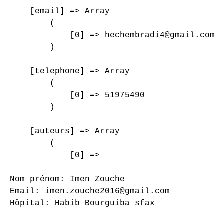
    [email] => Array

        (

            [0] => hechembradi4@gmail.com

        )

    [telephone] => Array

        (

            [0] => 51975490

        )

    [auteurs] => Array

        (

            [0] => 

Nom prénom: Imen Zouche

Email: imen.zouche2016@gmail.com

Hôpital: Habib Bourguiba sfax
