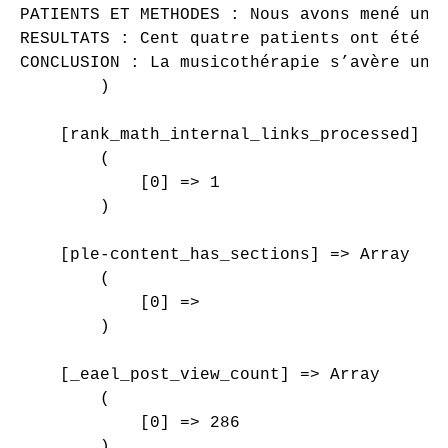
PATIENTS ET METHODES : Nous avons mené un 
RESULTATS : Cent quatre patients ont été i
CONCLUSION : La musicothérapie s’avère une
        )

    [rank_math_internal_links_processed] =>
        (

            [0] => 1

        )

    [ple-content_has_sections] => Array

        (

            [0] => 

        )

    [_eael_post_view_count] => Array

        (

            [0] => 286

        )
