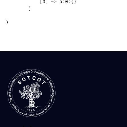
            [0] => a:0:{}

        )

)
