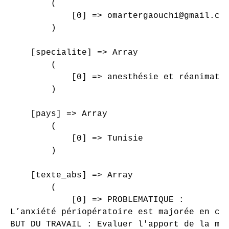
        (

            [0] => omartergaouchi@gmail.com
        )

    [specialite] => Array

        (

            [0] => anesthésie et réanimatio
        )

    [pays] => Array

        (

            [0] => Tunisie

        )

    [texte_abs] => Array

        (

            [0] => PROBLEMATIQUE :

L’anxiété périopératoire est majorée en ca
BUT DU TRAVAIL : Evaluer l'apport de la mus